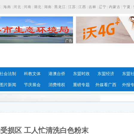
西
|
海南
|
河北
|
河南
|
湖北
|
湖南
|
黑龙江
|
江苏
|
江西
|
吉林
|
辽宁
|
内蒙古
|
宁夏
|
广告
社会法制
科教文体
港澳台侨
东盟时政
东盟经济
东盟
图片新闻
节庆展会
消费维权
重磅专题
外媒看广西
外报
受损区 工人忙清洗白色粉末