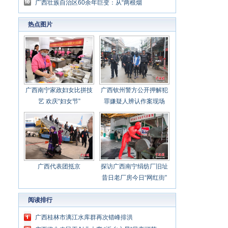
了“网红”
广西壮族自治区60余年巨变：从“两根烟
囱”到“广西制造”走向东盟
热点图片
广西南宁家政妇女比拼技
广西钦州警方公开押解犯
艺 欢庆“妇女节”
罪嫌疑人辨认作案现场
广西代表团抵京
探访广西南宁绢纺厂旧址
昔日老厂房今日“网红街”
阅读排行
广西桂林市漓江水库群再次错峰排洪