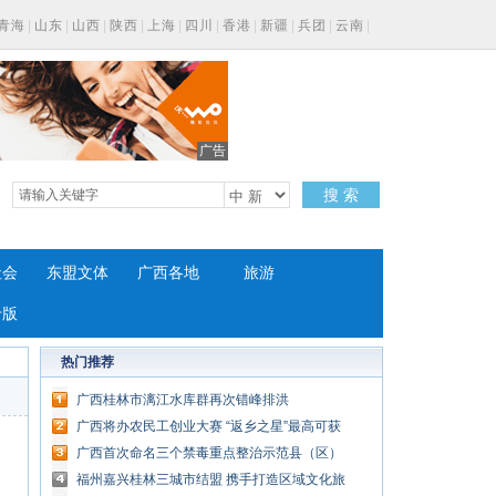
青海
|
山东
|
山西
|
陕西
|
上海
|
四川
|
香港
|
新疆
|
兵团
|
云南
|
广告
搜 索
社会
东盟文体
广西各地
旅游
专版
热门推荐
广西桂林市漓江水库群再次错峰排洪
广西将办农民工创业大赛 “返乡之星”最高可获
11万元奖金
广西首次命名三个禁毒重点整治示范县（区）
福州嘉兴桂林三城市结盟 携手打造区域文化旅