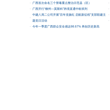
广西首次命名三个禁毒重点整治示范县（区）
广西开行“柳州—莫斯科”跨境直通中欧班列
中建八局二公司开展“百年党旗红 启航新征程”支部联建主
题党日活动
今年一季度广西群众安全感达98.67% 再创历史新高