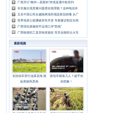
游典范
广西开行“柳州—莫斯科”跨境直通中欧班列
买衣服出现质量问题需在线理赔？这种电信诈
骗让人很容易上当
五名中国公民在越隔离场所感染新冠病毒 从广
西凭祥入境后全程闭环管理治疗病情稳定
世界地质公园遭破坏性开发 专家建议制定自然
保护地法
广西强化措施筑牢边境口岸“防线”
广西铁路职工是音响发烧友 凭耳朵能听出火车
故障
最新视频
实拍动车穿行油菜花海 犹
面包车能装几人？超乎你
如美丽风景画
的想象！