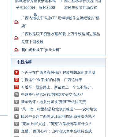
防城港警方查获涉走私蝎
广西在桂林举行庆祝中国
子约1000只、蜈蚣3500
农民丰收节启动仪式
条
广西内燃机车“洗肺工” 用螺蛳粉作交流经验的“桥
梁”
广西铁路职工痴迷收藏30载 上万件铁路周边藏品
见证中国发展
爬山虎长成了“参天大树”
中新推荐
习近平在广西考察时强调 解放思想深化改革凝
心聚力担当实干 建设新时代中国特色社会主义
手握这个“金不换”的优势，广西这样干
壮美
习近平：脱贫路上、新征程上一个也不能少，
中国共产党说话算数
中越举行第六次边境国防友好交流活动
新华热评：地质公园被“开膛”应依法问责
“风一吹，村里都是烧垃圾的味道”——农村垃圾
处理谁来管？
民盟中央赴广西黑龙江两地调研 助推沿边地区
加快布局发展
“宠物上学”兴起，“萌宠”在学校都学些什么？
直播|广西田心村：山村老汉牵牛当模特当成