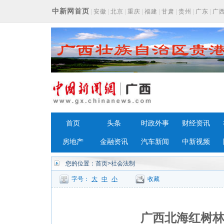
中新网首页
|
安徽
|
北京
|
重庆
|
福建
|
甘肃
|
贵州
|
广东
|
广
浙江
首页
头条
时政外事
财经资讯
房地产
金融资讯
汽车新闻
中新视频
您的位置：
首页
>社会法制
字号：
大
中
小
收藏
广西北海红树林