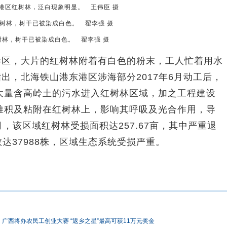
港区红树林，泛白现象明显。 王伟臣 摄
树林，树干已被染成白色。 翟李强 摄
区，大片的红树林附着有白色的粉末，工人忙着用水
指出，北海铁山港东港区涉海部分2017年6月动工后，
大量含高岭土的污水进入红树林区域，加之工程建设
堆积及粘附在红树林上，影响其呼吸及光合作用，导
月，该区域红树林受损面积达257.67亩，其中严重退
株数达37988株，区域生态系统受损严重。
广西将办农民工创业大赛 “返乡之星”最高可获11万元奖金