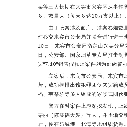
某等三人长期在来宾市兴宾区从事销
多、数量大（每天多达10万支以上）
由于该案涉及面广、涉案卷烟数量
件移交来宾市公安局并联合进行进一步
10日，来宾市公安局指定由兴宾分局立
日，公安部、国家烟草专卖局打击制
宾“7.10”销售假私烟案件列为部级督
立案后，来宾市公安局、来宾市烟
营，成功摸排出该犯罪团伙来宾籍成
福、韦某骄等多人组成的家族式团伙
警方在对案件上游深挖发现，上线
某丽（陈某德大嫂）等人，并逐渐查
后，便在防城港、北海等地组织货源