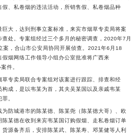
售假、私卷烟的违法活动，所销售假、私卷烟品种
。
巨大，达到刑事立案标准，来宾市烟草专卖局将案
查处。专案组经过三个多月的秘密调查，2020年7月
案，合山市公安局协同开展侦查。2021年6月18
售假烟网络工作领导小组办公室批准将广西来
办案件。
草专卖局联合专案组对该案进行跟踪、排查和经
员构成，是以韦某为首，其夫吴某国以及亲戚韦某
犯罪。
为防城港市的陈某德、陈某尧（陈某德大哥）、欧
明陈某德在收到来宾韦某国订购假烟、走私卷烟订单
。货源备齐后，安排陈某武、陈某寿、邓某健等人利