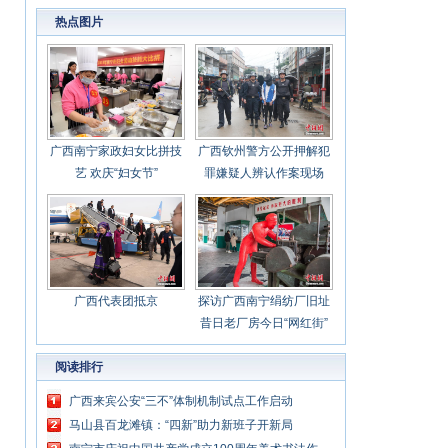
加快布局发展
热点图片
广西南宁家政妇女比拼技
广西钦州警方公开押解犯
艺 欢庆“妇女节”
罪嫌疑人辨认作案现场
广西代表团抵京
探访广西南宁绢纺厂旧址
昔日老厂房今日“网红街”
阅读排行
广西来宾公安“三不”体制机制试点工作启动
马山县百龙滩镇：“四新”助力新班子开新局