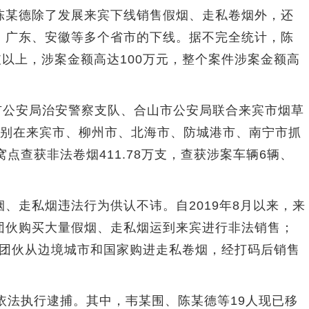
陈某德除了发展来宾下线销售假烟、走私卷烟外，还
、广东、安徽等多个省市的下线。据不完全统计，陈
支以上，涉案金额高达100万元，整个案件涉案金额高
宾市公安局治安警察支队、合山市公安局联合来宾市烟草
分别在来宾市、柳州市、北海市、防城港市、南宁市抓
点查获非法卷烟411.78万支，查获涉案车辆6辆、
走私烟违法行为供认不讳。自2019年8月以来，来
团伙购买大量假烟、走私烟运到来宾进行非法销售；
某德团伙从边境城市和国家购进走私卷烟，经打码后销售
法执行逮捕。其中，韦某围、陈某德等19人现已移