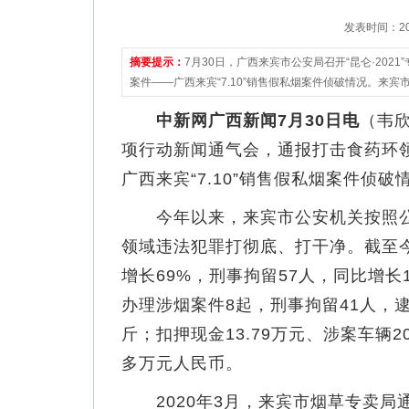
发表时间：2021
摘要提示：
7月30日，广西来宾市公安局召开“昆仑·20
案件——广西来宾“7.10”销售假私烟案件侦破情况。来
中新网广西新闻7月30日电
（韦欣
项行动新闻通气会，通报打击食药环
广西来宾“7.10”销售假私烟案件
今年以来，来宾市公安机关按照公
领域违法犯罪打彻底、打干净。截至今
增长69%，刑事拘留57人，同比增长
办理涉烟案件8起，刑事拘留41人，逮捕2
斤；扣押现金13.79万元、涉案车辆2
多万元人民币。
2020年3月，来宾市烟草专卖局