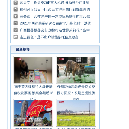
情况
蓝天立：抢抓RCEP重大机遇 推动桂台产业融
合发展
柳州民兵烈日下比武 从实弹射击比到野战烹调
商务部：30年来中国—东盟贸易规模扩大85倍
2021年两岸关系研讨会在南宁开幕 刘结一洪秀
柱出席
广西横县撤县设市 加快打造世界茉莉花产业中
心
走进百色：足不出户就能依托信息致富
最新视频
南宁警方破获特大虚开增
柳州动物园老虎骨瘦如柴
值税发票案 涉案金额近18
园方回应：长期患慢性肠
亿元
胃炎