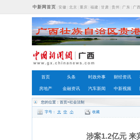
中新网首页
|
安徽
|
北京
|
重庆
|
福建
|
甘肃
|
贵州
|
广东
|
广
浙江
首页
头条
时政外事
财经资讯
房地产
金融资讯
汽车新闻
中新视频
您的位置：
首页
>社会法制
字号：
大
中
小
收藏
涉案1.2亿元 