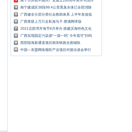
南宁市庆祝中国共产党成立100周年美术书法作
品展举办
南宁建成区38段99.4公里黑臭水体已全部消除
广西健全分层分类社会救助体系 上半年发放低
保金46.9亿元
广西查获上万只走私海马干 摆满网球场
2021北部湾开海节8月举办 搭建滨海特色文化
旅游活动平台
广西实现固定污染源“一源一码” 今年底可“扫码
知情”
西部陆海新通道项目南崇铁路全面铺轨
中国—东盟网络视听产业项目对接洽谈会举行