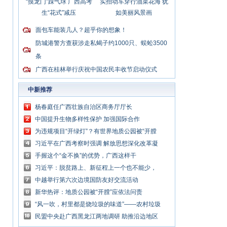
“摸龙门”踩气球 广西高考
实拍动车穿行油菜花海 犹
生“花式”减压
如美丽风景画
面包车能装几人？超乎你的想象！
防城港警方查获涉走私蝎子约1000只、蜈蚣3500
条
广西在桂林举行庆祝中国农民丰收节启动仪式
中新推荐
杨春庭任广西壮族自治区商务厅厅长
中国提升生物多样性保护 加强国际合作
为违规项目“开绿灯”？有世界地质公园被“开膛
破肚”
习近平在广西考察时强调 解放思想深化改革凝
心聚力担当实干 建设新时代中国特色社会主义
手握这个“金不换”的优势，广西这样干
壮美
习近平：脱贫路上、新征程上一个也不能少，
中国共产党说话算数
中越举行第六次边境国防友好交流活动
新华热评：地质公园被“开膛”应依法问责
“风一吹，村里都是烧垃圾的味道”——农村垃圾
处理谁来管？
民盟中央赴广西黑龙江两地调研 助推沿边地区