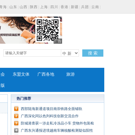
青海
|
山东
|
山西
|
陕西
|
上海
|
四川
|
香港
|
新疆
|
兵团
|
云南
|
广告
搜 索
社会
东盟文体
广西各地
旅游
专版
热门推荐
西部陆海新通道项目南崇铁路全面铺轨
广西深化同以色列科技创新交流合作
防城港查获一涉走私冷冻品小车 货物外包装检
测阳性
广西东兴通报进境越南车辆核酸检测疑似阳性