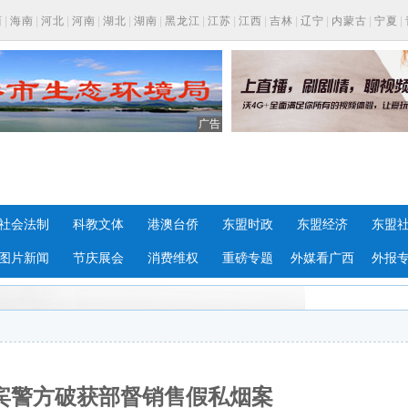
西
|
海南
|
河北
|
河南
|
湖北
|
湖南
|
黑龙江
|
江苏
|
江西
|
吉林
|
辽宁
|
内蒙古
|
宁夏
|
广告
社会法制
科教文体
港澳台侨
东盟时政
东盟经济
东盟
图片新闻
节庆展会
消费维权
重磅专题
外媒看广西
外报
来宾警方破获部督销售假私烟案