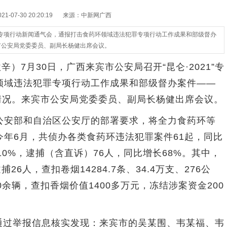
-07-30 20:20:19
来源：中新网广西
21”专项行动新闻通气会，通报打击食药环领域违法犯罪专项行动工作成果和部级督办
宾市公安局党委委员、副局长杨健出席会议。
辛）7月30日，广西来宾市公安局召开“昆仑·2021”专
领域违法犯罪专项行动工作成果和部级督办案件——
侦破情况。来宾市公安局党委委员、副局长杨健出席会议。
安部和自治区公安厅的部署要求，将全力食药环等
年6月，共侦办各类食药环违法犯罪案件61起，同比
10%，逮捕（含直诉）76人，同比增长68%。其中，
6人，查扣卷烟14284.7条、34.4万支、276公
0余辆，查扣香烟价值1400多万元，冻结涉案资金200
通过举报信息核实发现：来宾市的吴某围、韦某福、韦