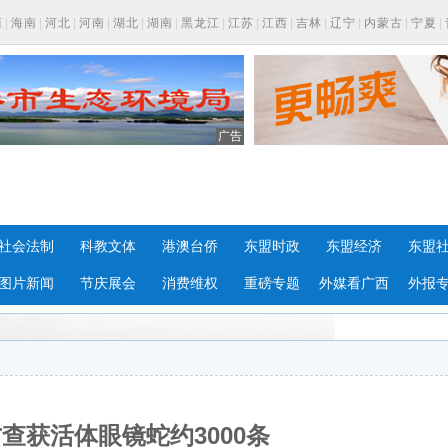
西
|
海南
|
河北
|
河南
|
湖北
|
湖南
|
黑龙江
|
江苏
|
江西
|
吉林
|
辽宁
|
内蒙古
|
宁夏
|
广告
社会法制
科教文体
港澳台侨
东盟时政
东盟经济
东盟
图片新闻
节庆展会
消费维权
重磅专题
外媒看广西
外报
查获活体眼镜蛇约3000条