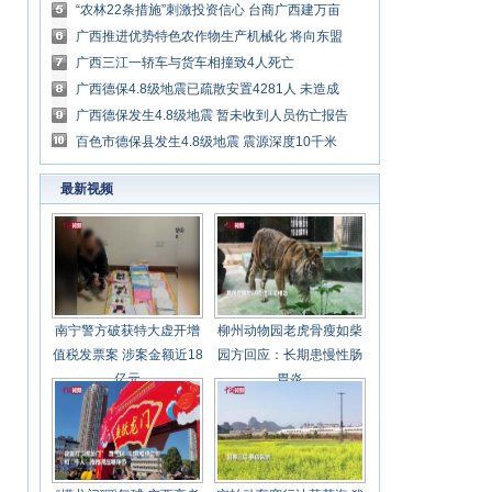
的烦恼”
“农林22条措施”刺激投资信心 台商广西建万亩
种植合作基地
广西推进优势特色农作物生产机械化 将向东盟
示范推广
广西三江一轿车与货车相撞致4人死亡
广西德保4.8级地震已疏散安置4281人 未造成
人员伤亡
广西德保发生4.8级地震 暂未收到人员伤亡报告
百色市德保县发生4.8级地震 震源深度10千米
最新视频
南宁警方破获特大虚开增
柳州动物园老虎骨瘦如柴
值税发票案 涉案金额近18
园方回应：长期患慢性肠
亿元
胃炎