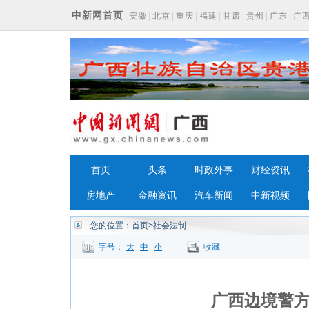
中新网首页
|
安徽
|
北京
|
重庆
|
福建
|
甘肃
|
贵州
|
广东
|
广
浙江
首页
头条
时政外事
财经资讯
房地产
金融资讯
汽车新闻
中新视频
您的位置：
首页
>社会法制
字号：
大
中
小
收藏
广西边境警方