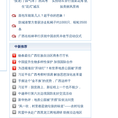
“摸龙门”踩气球 广西高考
实拍动车穿行油菜花海 犹
生“花式”减压
如美丽风景画
面包车能装几人？超乎你的想象！
防城港警方查获涉走私蝎子约1000只、蜈蚣3500
条
广西在桂林举行庆祝中国农民丰收节启动仪式
中新推荐
杨春庭任广西壮族自治区商务厅厅长
中国提升生物多样性保护 加强国际合作
为违规项目“开绿灯”？有世界地质公园被“开膛
破肚”
习近平在广西考察时强调 解放思想深化改革凝
心聚力担当实干 建设新时代中国特色社会主义
手握这个“金不换”的优势，广西这样干
壮美
习近平：脱贫路上、新征程上一个也不能少，
中国共产党说话算数
中越举行第六次边境国防友好交流活动
新华热评：地质公园被“开膛”应依法问责
“风一吹，村里都是烧垃圾的味道”——农村垃圾
处理谁来管？
民盟中央赴广西黑龙江两地调研 助推沿边地区