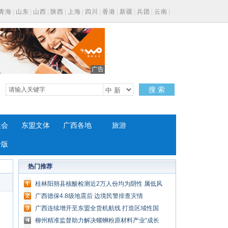
青海
|
山东
|
山西
|
陕西
|
上海
|
四川
|
香港
|
新疆
|
兵团
|
云南
|
广告
搜 索
社会
东盟文体
广西各地
旅游
专版
热门推荐
桂林阳朔县核酸检测近2万人份均为阴性 属低风
险地区
广西德保4.8级地震后 边境民警排查灾情
广西连续增开至东盟全货机航线 打造区域性国
际航空枢纽
柳州精准监督助力解决螺蛳粉原材料产业“成长