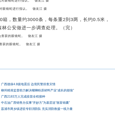
对眼镜蛇进行指认。 饶友江 摄
，数量约3000条，每条重2到3两，长约0.5米，
森林公安做进一步调查处理。（完）
查获的眼镜蛇。 饶友江 摄
广西德保4.8级地震后 边境民警排查灾情
柳州精准监督助力解决螺蛳粉原材料产业“成长的烦恼”
广西2183万人完成疫苗全程接种
中石油广西销售办实事“开妙方”为基层送“致富锦囊”
荔浦市两乡镇进驻专职消防队 充实消防救援一线力量