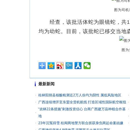
图为司机
经查，该批活体蛇为眼镜蛇，共10箱
均为幼蛇。目前，该批蛇已移交当地
图为
最新新闻
桂林阳朔县核酸检测近2万人份均为阴性 属低风险地区
广西连续增开至东盟全货机航线 打造区域性国际航空枢纽
“农林22条措施”刺激投资信心 台商广西建万亩种植合作基
地
23年沉冤得雪 桂闽两地警方联合抓获身负两起命案凶嫌