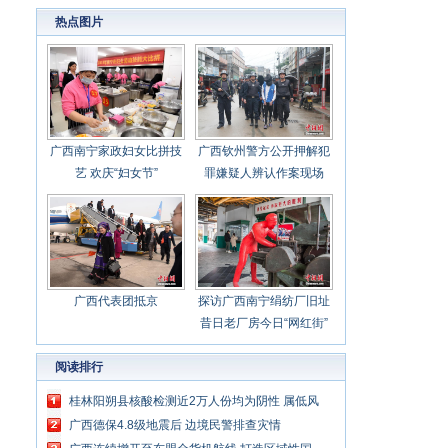
加快布局发展
热点图片
广西南宁家政妇女比拼技
广西钦州警方公开押解犯
艺 欢庆“妇女节”
罪嫌疑人辨认作案现场
广西代表团抵京
探访广西南宁绢纺厂旧址
昔日老厂房今日“网红街”
阅读排行
桂林阳朔县核酸检测近2万人份均为阴性 属低风
险地区
广西德保4.8级地震后 边境民警排查灾情