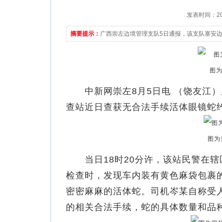
发表时间：2021
摘要提示：
广西崇左边境管理支队5日通报，该支队寨安边
图为
中新网崇左8月5日电 （饶友江）
查站近日查获无合法手续活体眼镜蛇约
图为
当日18时20分许，该站民警在辖
检查时，发现车内装有黄色麻袋包裹
密密麻麻的活体蛇。司机岑某自称受
的相关合法手续，蛇的具体数量和品