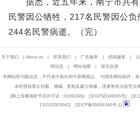
据悉，近五年来，南宁市共有
民警因公牺牲，217名民警因公负
244名民警病逝。（完）
关于我们
|
About us
|
联系我们
|
广告服务
|
供稿服务
|
法
聘信息
|
网站地图
|
留言反馈
本网站所刊载信息，不代表中新社和中新网观点。 刊用本网站稿件，
未经授权禁止转载、摘编、复制及建立镜像，违者将依法追究法
[
网上传播视听节目许可证（0106168)
] [
京ICP证040655号
] [
110102003042] [
京ICP备05004340号-1
]