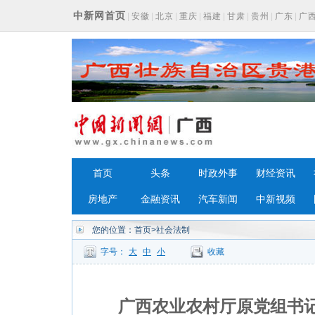
中新网首页
|
安徽
|
北京
|
重庆
|
福建
|
甘肃
|
贵州
|
广东
|
广
浙江
首页
头条
时政外事
财经资讯
房地产
金融资讯
汽车新闻
中新视频
您的位置：
首页
>社会法制
字号：
大
中
小
收藏
广西农业农村厅原党组书记