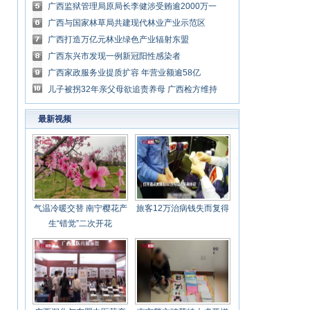
广西监狱管理局原局长李健涉受贿逾2000万一
审获刑14年
广西与国家林草局共建现代林业产业示范区
广西打造万亿元林业绿色产业辐射东盟
广西东兴市发现一例新冠阳性感染者
广西家政服务业提质扩容 年营业额逾58亿
儿子被拐32年亲父母欲追责养母 广西检方维持
不批捕决定
最新视频
气温冷暖交替 南宁樱花产
旅客12万治病钱失而复得
生“错觉”二次开花