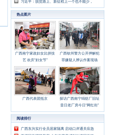
壮美
习近平：脱贫路上、新征程上一个也不能少，
中国共产党说话算数
热点图片
广西南宁家政妇女比拼技
广西钦州警方公开押解犯
艺 欢庆“妇女节”
罪嫌疑人辨认作案现场
广西代表团抵京
探访广西南宁绢纺厂旧址
昔日老厂房今日“网红街”
阅读排行
广西东兴实行全员居家隔离 启动口岸通关应急