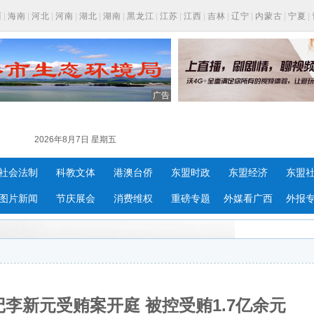
西
|
海南
|
河北
|
河南
|
湖北
|
湖南
|
黑龙江
|
江苏
|
江西
|
吉林
|
辽宁
|
内蒙古
|
宁夏
|
广告
2026年8月7日 星期五
社会法制
科教文体
港澳台侨
东盟时政
东盟经济
东盟
图片新闻
节庆展会
消费维权
重磅专题
外媒看广西
外报
李新元受贿案开庭 被控受贿1.7亿余元