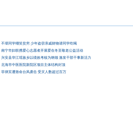
不堪同学嘲笑贫穷 少年盗窃亲戚财物请同学吃喝
南宁市妇联携爱心志愿者开展爱在冬至敬老公益活动
兴安县华江瑶族乡以绩效考核为纲领 激发干部干事新活力
北海市中医医院新院区项目主体结构封顶
菲律宾遭致命台风袭击 受灾人数超过百万