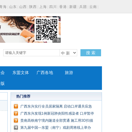
青海
|
山东
|
山西
|
陕西
|
上海
|
四川
|
香港
|
新疆
|
兵团
|
云南
|
广告
搜 索
社会
东盟文体
广西各地
旅游
专版
热门推荐
广西东兴实行全员居家隔离 启动口岸通关应急
管理
广西东兴发现1例新冠肺炎阳性感染者 口岸暂停
验放
贵南高铁南宁境内隧道全部贯通 施工用3D扫描
仪等先进设备
第九届中国—东盟（南宁）戏剧周将线上举办