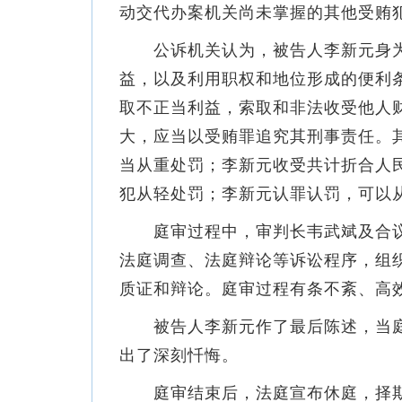
动交代办案机关尚未掌握的其他受贿
公诉机关认为，被告人李新元身为
益，以及利用职权和地位形成的便利
取不正当利益，索取和非法收受他人财物
大，应当以受贿罪追究其刑事责任。其
当从重处罚；李新元收受共计折合人民币
犯从轻处罚；李新元认罪认罚，可以
庭审过程中，审判长韦武斌及合议
法庭调查、法庭辩论等诉讼程序，组
质证和辩论。庭审过程有条不紊、高
被告人李新元作了最后陈述，当庭
出了深刻忏悔。
庭审结束后，法庭宣布休庭，择