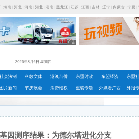
西
|
海南
|
河北
|
河南
|
湖北
|
湖南
|
黑龙江
|
江苏
|
江西
|
吉林
|
辽宁
|
内蒙古
|
宁夏
|
广告
2026年8月6日 星期四
社会法制
科教文体
港澳台侨
东盟时政
东盟经济
东盟
图片新闻
节庆展会
消费维权
重磅专题
外媒看广西
外报
例基因测序结果：为德尔塔进化分支