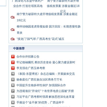
广西深化与东盟中医药产
南宁警方破获特大虚开增
业合作 打造壮瑶医高地
值税发票案 涉案金额近18
亿元
南宁警方破获特大虚开增值税发票案 涉案金额近
18亿元
柳州动物园老虎骨瘦如柴 园方回应：长期患慢性肠
胃炎
“摸龙门”踩气球 广西高考生“花式”减压
中新推荐
合作伙伴招募公告
牢记领袖嘱托 勇担历史使命 凝心聚力建设新时
代中国特色社会主义壮美广西
李克强在广西玉林考察
《泰国-东盟博览》杂志总编辑：开展媒体交流
讲好中国与东盟合作故事
杨春庭任广西壮族自治区商务厅厅长
中国提升生物多样性保护 加强国际合作
为违规项目“开绿灯”？有世界地质公园被“开膛
破肚”
习近平在广西考察时强调 解放思想深化改革凝
心聚力担当实干 建设新时代中国特色社会主义
手握这个“金不换”的优势，广西这样干