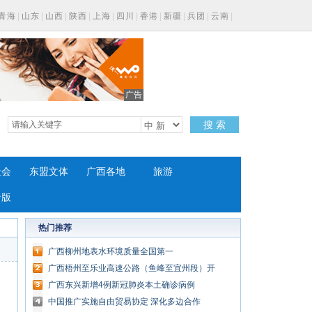
青海
|
山东
|
山西
|
陕西
|
上海
|
四川
|
香港
|
新疆
|
兵团
|
云南
|
广告
搜 索
社会
东盟文体
广西各地
旅游
专版
热门推荐
广西柳州地表水环境质量全国第一
广西梧州至乐业高速公路（鱼峰至宜州段）开
建
广西东兴新增4例新冠肺炎本土确诊病例
中国推广实施自由贸易协定 深化多边合作