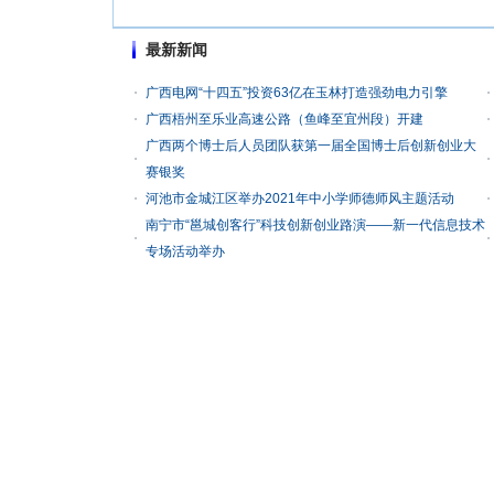
最新新闻
广西电网“十四五”投资63亿在玉林打造强劲电力引擎
广西梧州至乐业高速公路（鱼峰至宜州段）开建
广西两个博士后人员团队获第一届全国博士后创新创业大
赛银奖
河池市金城江区举办2021年中小学师德师风主题活动
南宁市“邕城创客行”科技创新创业路演——新一代信息技术
专场活动举办