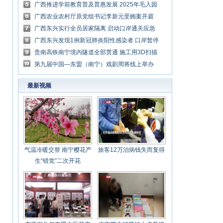
广西推进学前教育普及普惠发展 2025年毛入园
率达93%
广西农业农村厅原党组书记李新元受贿案开庭
被控受贿1.7亿余元
广西东兴实行全员居家隔离 启动口岸通关应急
管理
广西东兴发现1例新冠肺炎阳性感染者 口岸暂停
验放
贵南高铁南宁境内隧道全部贯通 施工用3D扫描
仪等先进设备
第九届中国—东盟（南宁）戏剧周将线上举办
最新视频
气温冷暖交替 南宁樱花产
旅客12万治病钱失而复得
生“错觉”二次开花