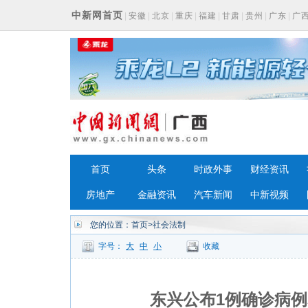
中新网首页
|
安徽
|
北京
|
重庆
|
福建
|
甘肃
|
贵州
|
广东
|
广
浙江
首页
头条
时政外事
财经资讯
房地产
金融资讯
汽车新闻
中新视频
您的位置：
首页
>社会法制
字号：
大
中
小
收藏
东兴公布1例确诊病