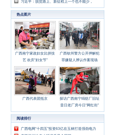
壮美
习近平：脱贫路上、新征程上一个也不能少，
中国共产党说话算数
热点图片
广西南宁家政妇女比拼技
广西钦州警方公开押解犯
艺 欢庆“妇女节”
罪嫌疑人辨认作案现场
广西代表团抵京
探访广西南宁绢纺厂旧址
昔日老厂房今日“网红街”
阅读排行
广西电网“十四五”投资63亿在玉林打造强劲电力