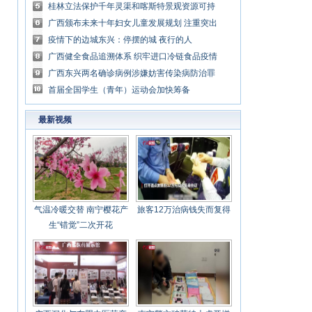
品
桂林立法保护千年灵渠和喀斯特景观资源可持
续利用
广西颁布未来十年妇女儿童发展规划 注重突出
地方特色
疫情下的边城东兴：停摆的城 夜行的人
广西健全食品追溯体系 织牢进口冷链食品疫情
防控网
广西东兴两名确诊病例涉嫌妨害传染病防治罪
被立案侦查
首届全国学生（青年）运动会加快筹备
最新视频
气温冷暖交替 南宁樱花产
旅客12万治病钱失而复得
生“错觉”二次开花