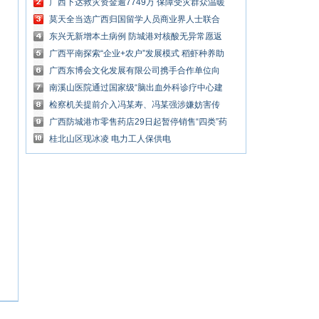
元授信
广西下达救灾资金逾7749万 保障受灾群众温暖
过冬过节
莫天全当选广西归国留学人员商业界人士联合
会第三届理事会会长
东兴无新增本土病例 防城港对核酸无异常愿返
回货车予以放行
广西平南探索“企业+农户”发展模式 稻虾种养助
农增收
广西东博会文化发展有限公司携手合作单位向
东兴捐赠抗疫物资
南溪山医院通过国家级“脑出血外科诊疗中心建
设单位”认证
检察机关提前介入冯某寿、冯某强涉嫌妨害传
染病防治案
广西防城港市零售药店29日起暂停销售“四类”药
品
桂北山区现冰凌 电力工人保供电