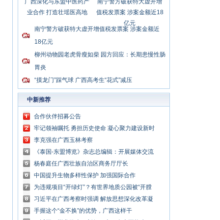
广西深化与东盟中医药产
南宁警方破获特大虚开增
业合作 打造壮瑶医高地
值税发票案 涉案金额近18
亿元
南宁警方破获特大虚开增值税发票案 涉案金额近
18亿元
柳州动物园老虎骨瘦如柴 园方回应：长期患慢性肠
胃炎
“摸龙门”踩气球 广西高考生“花式”减压
中新推荐
合作伙伴招募公告
牢记领袖嘱托 勇担历史使命 凝心聚力建设新时
代中国特色社会主义壮美广西
李克强在广西玉林考察
《泰国-东盟博览》杂志总编辑：开展媒体交流
讲好中国与东盟合作故事
杨春庭任广西壮族自治区商务厅厅长
中国提升生物多样性保护 加强国际合作
为违规项目“开绿灯”？有世界地质公园被“开膛
破肚”
习近平在广西考察时强调 解放思想深化改革凝
心聚力担当实干 建设新时代中国特色社会主义
手握这个“金不换”的优势，广西这样干