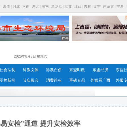
西
|
海南
|
河北
|
河南
|
湖北
|
湖南
|
黑龙江
|
江苏
|
江西
|
吉林
|
辽宁
|
内蒙古
|
宁夏
|
广告
2026年8月8日 星期六
社会法制
科教文体
港澳台侨
东盟时政
东盟经济
东盟
图片新闻
节庆展会
消费维权
重磅专题
外媒看广西
外报
易安检”通道 提升安检效率