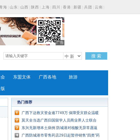
青海
|
山东
|
山西
|
陕西
|
上海
|
四川
|
香港
|
新疆
|
兵团
|
云南
|
广告
搜 索
社会
东盟文体
广西各地
旅游
专版
热门推荐
广西下达救灾资金逾7749万 保障受灾群众温暖
过冬过节
莫天全当选广西归国留学人员商业界人士联合
会第三届理事会会长
东兴无新增本土病例 防城港对核酸无异常愿返
回货车予以放行
广西防城港市零售药店29日起暂停销售“四类”药