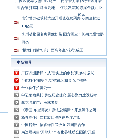
广西深化与东盟中医药产
南宁警方破获特大虚开增
业合作 打造壮瑶医高地
值税发票案 涉案金额近18
亿元
南宁警方破获特大虚开增值税发票案 涉案金额近
18亿元
柳州动物园老虎骨瘦如柴 园方回应：长期患慢性肠
胃炎
“摸龙门”踩气球 广西高考生“花式”减压
中新推荐
广西丹洲腊鸭：从“舌尖上的乡愁”到乡村振兴
的“利器”
不能放任“骗提套取”扰乱公积金管理秩序
合作伙伴招募公告
牢记领袖嘱托 勇担历史使命 凝心聚力建设新时
代中国特色社会主义壮美广西
李克强在广西玉林考察
《泰国-东盟博览》杂志总编辑：开展媒体交流
讲好中国与东盟合作故事
杨春庭任广西壮族自治区商务厅厅长
中国提升生物多样性保护 加强国际合作
为违规项目“开绿灯”？有世界地质公园被“开膛