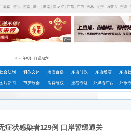
西
|
海南
|
河北
|
河南
|
湖北
|
湖南
|
黑龙江
|
江苏
|
江西
|
吉林
|
辽宁
|
内蒙古
|
宁夏
|
广告
2026年8月8日 星期六
社会法制
科教文体
港澳台侨
东盟时政
东盟经济
东盟
图片新闻
节庆展会
消费维权
重磅专题
外媒看广西
外报
症状感染者129例 口岸暂缓通关