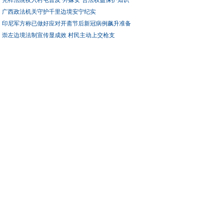
凭祥法院夜入村屯普及“外嫁女”合法权益保护知识
广西政法机关守护千里边境安宁纪实
印尼军方称已做好应对开斋节后新冠病例飙升准备
崇左边境法制宣传显成效 村民主动上交枪支