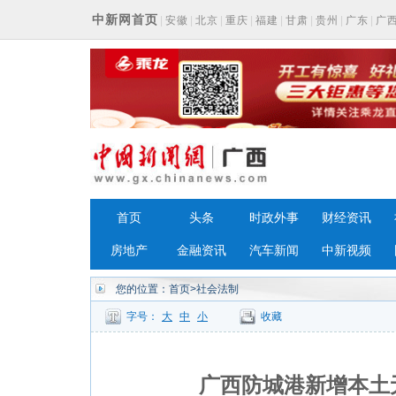
中新网首页
|
安徽
|
北京
|
重庆
|
福建
|
甘肃
|
贵州
|
广东
|
广
浙江
首页
头条
时政外事
财经资讯
房地产
金融资讯
汽车新闻
中新视频
您的位置：
首页
>社会法制
字号：
大
中
小
收藏
广西防城港新增本土无