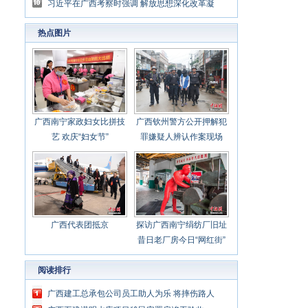
破肚”
习近平在广西考察时强调 解放思想深化改革凝
心聚力担当实干 建设新时代中国特色社会主义
热点图片
壮美
广西南宁家政妇女比拼技
广西钦州警方公开押解犯
艺 欢庆“妇女节”
罪嫌疑人辨认作案现场
广西代表团抵京
探访广西南宁绢纺厂旧址
昔日老厂房今日“网红街”
阅读排行
广西建工总承包公司员工助人为乐 将摔伤路人