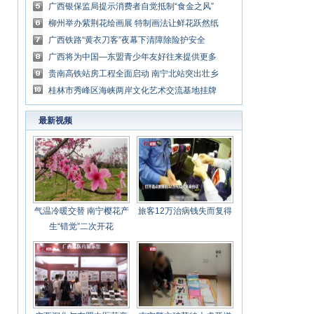
鱼龙化石
广西银保监局提示消费者自觉抵制“食金之风”
柳州举办紫荆花绘画展 特制画法让鲜花跃然纸
上
广西铁路“黄衣刀客”夜幕下清障除险护安全
广西将为中国—东盟青少年友好往来提供更多
机会和舞台
贵南高铁站房工程全面启动 南宁北站突出壮乡
文化特色
桂林市秀峰区海峡两岸文化艺术交流基地挂牌
成立
最新视频
气温冷暖交替 南宁樱花产
旅客12万治病钱失而复得
生“错觉”二次开花