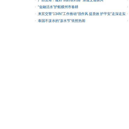
广西贵港：建好“四好农村路” 加速交通振兴
“金融活水”护航横州市春耕
来宾交警“134N”工作推动“强作风 提质效 护平安”走深走实
泰国不泼水的“泼水节”依然热闹