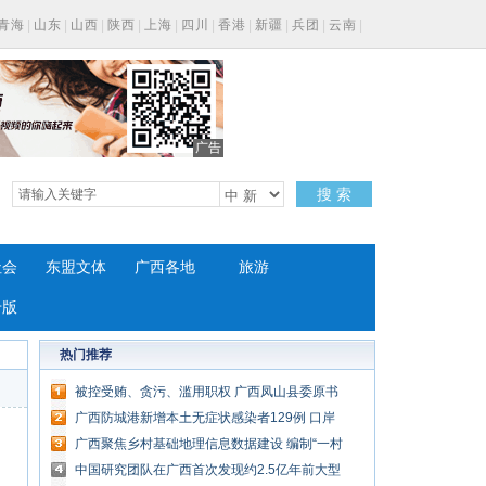
青海
|
山东
|
山西
|
陕西
|
上海
|
四川
|
香港
|
新疆
|
兵团
|
云南
|
广告
搜 索
社会
东盟文体
广西各地
旅游
专版
热门推荐
被控受贿、贪污、滥用职权 广西凤山县委原书
记廖锦成受审
广西防城港新增本土无症状感染者129例 口岸
暂缓通关
广西聚焦乡村基础地理信息数据建设 编制“一村
一图”
中国研究团队在广西首次发现约2.5亿年前大型