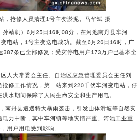
电站，抢修人员清理1号主变淤泥。马华斌 摄
孙靖凯）6月25日16时08分，在河池南丹县车河
变电站，1号主变送电成功。截至6月26日16时，广
运387条已全部修复；受灾停电用户173万户已基本全
区人大常委会主任、自治区应急管理委员会主任刘
抢修工作情况，第一站来到220千伏车河变电站，仔
在洪水期间保障了人民生命安全和生产用电。
日，南丹县遭遇特大暴雨袭击，引发山体滑坡等自然灾
信电力中断，其中车河镇等地灾情严重。河池工业重
淹，用户用电受到影响。