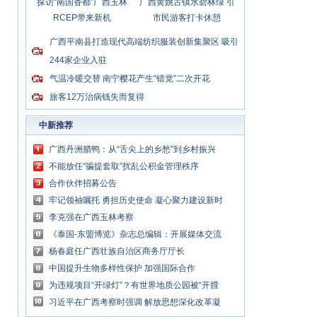
探访“南国香都”广西玉林
广西黄姚古镇水碧林绿 引
RCEP带来新机
市民游客打卡休憩
广西平南县打造现代高端纺织服装创新集聚区 吸引
244家企业入驻
气温冷暖交替 南宁樱花产生“错觉”二次开花
旅客12万治病钱失而复得
中新推荐
广西丹洲腊鸭：从“舌尖上的乡愁”到乡村振兴
的“利器”
不能放任“骗提套取”扰乱公积金管理秩序
合作伙伴招募公告
牢记领袖嘱托 勇担历史使命 凝心聚力建设新时
代中国特色社会主义壮美广西
李克强在广西玉林考察
《泰国-东盟博览》杂志总编辑：开展媒体交流
讲好中国与东盟合作故事
杨春庭任广西壮族自治区商务厅厅长
中国提升生物多样性保护 加强国际合作
为违规项目“开绿灯”？有世界地质公园被“开膛
破肚”
习近平在广西考察时强调 解放思想深化改革凝