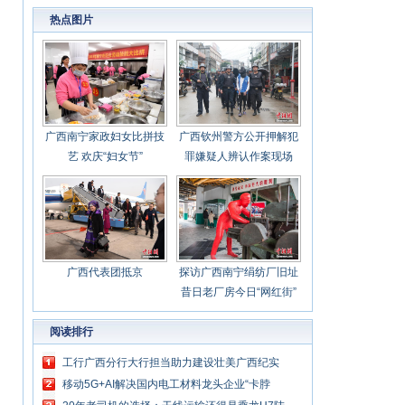
心聚力担当实干 建设新时代中国特色社会主义
热点图片
壮美
广西南宁家政妇女比拼技
广西钦州警方公开押解犯
艺 欢庆“妇女节”
罪嫌疑人辨认作案现场
广西代表团抵京
探访广西南宁绢纺厂旧址
昔日老厂房今日“网红街”
阅读排行
工行广西分行大行担当助力建设壮美广西纪实
移动5G+AI解决国内电工材料龙头企业“卡脖