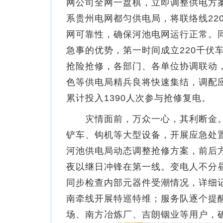
网公司全网一盘棋，立即调整供电方案
系贵州电网都匀供电局，将联络线22
网可靠性，确保河池电网运行正常。同
急事的优势，第一时间成立220千伏
抢险抢修，各部门、各单位协调联动
色等供电局精兵良将快速集结，调配
累计投入1390人次参与抢修复电。
灾情面前，万众一心，其利断金。
铲车、钩机等大型设备，开展应急处
河池供电局动态调整抢修方案，前后
夜以继日冲锋在第一线。变电人不分
同步检查内部元器件受潮情况，详细记
南牵线开展特巡特维；服务队逐个提
场、南方冶炼厂、吉朗铟业等用户，