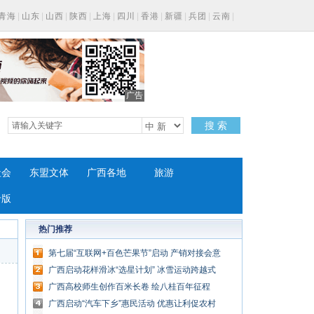
青海
|
山东
|
山西
|
陕西
|
上海
|
四川
|
香港
|
新疆
|
兵团
|
云南
|
广告
搜 索
社会
东盟文体
广西各地
旅游
专版
热门推荐
第七届“互联网+百色芒果节”启动 产销对接会意
向成交额5.8亿
广西启动花样滑冰“选星计划” 冰雪运动跨越式
发展
广西高校师生创作百米长卷 绘八桂百年征程
广西启动“汽车下乡”惠民活动 优惠让利促农村