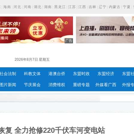
西
|
海南
|
河北
|
河南
|
湖北
|
湖南
|
黑龙江
|
江苏
|
江西
|
吉林
|
辽宁
|
内蒙古
|
宁夏
|
广告
2026年8月7日 星期五
社会法制
科教文体
港澳台侨
东盟时政
东盟经济
东盟
图片新闻
节庆展会
消费维权
重磅专题
外媒看广西
外报
复 全力抢修220千伏车河变电站