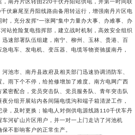
，南丹片区转由220千伏丹阳站供电，并第一时间联
0千伏麻尾至丹阳线路由备用转运行，增强南丹片区电
时，充分发挥“一张网”集中力量办大事、办难事、办
车河站抢险复电指挥部，建立战时机制，高效安全组织
，迅速部署队伍组建，南宁、柳州、玉林、贵港、百
应急电车、发电机、变压器、电缆等物资驰援南丹，
河池市、南丹县政府及相关部门迅速协调消防车、
置。雨下个不停，给抢修增加了难度。南方电网广西
方紧密配合，党员突击队、党员服务队、青年突击队
昼夜分组开展站内各间隔电缆沟和端子箱清淤工作，
录，及时更换；输电人对倒供电源线路110千伏车丹
醒车河矿山片区用户，并一对一上门走访了河池机
确保不影响客户的正常生产。