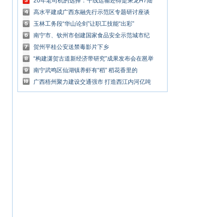
子”问题
20年老司机的选择：干线运输还得是乘龙H7陆
航版
高水平建成广西东融先行示范区专题研讨座谈
会举行
玉林工务段“华山论剑”让职工技能“出彩”
南宁市、钦州市创建国家食品安全示范城市纪
实
贺州平桂公安送禁毒影片下乡
“构建潇贺古道新经济带研究”成果发布会在邕举
行
南宁武鸣区仙湖镇养虾有“稻” 稻花香里的
说“钱”景
广西梧州聚力建设交通强市 打造西江内河亿吨
大港