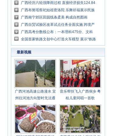
消费升级
广西经历六轮强降雨过程 直接经济损失124.84
亿
广西布努瑶祭祀始祖密洛陀 乐舞祈福展示民族
风情
广西南宁郊区田园线条柔美 构成自然图画
广西自贸试验区改革试点任务全面实施 跨境产
业链集聚效应显现
广西高考分数线公布：一本理科475分、文科
532分
全国首家铁路文创中心打造火车模型 展示“铁路
情结”
最新视频
广西河池高速公路漫水 宜
音乐帮扶飞入广西侗乡 粤
州往河池方向暂时无法通
桂儿童同唱一首歌
行