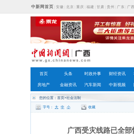
中新网首页
|
安徽
|
北京
|
重庆
|
福建
|
甘肃
|
贵州
|
广东
|
广
浙江
首页
头条
时政外事
财经资讯
房地产
金融资讯
汽车新闻
中新视频
您的位置：
首页
>社会法制
字号：
大
中
小
收藏
广西受灾线路已全部恢