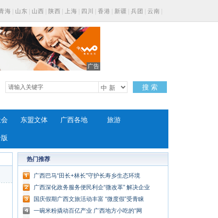
青海
|
山东
|
山西
|
陕西
|
上海
|
四川
|
香港
|
新疆
|
兵团
|
云南
|
广告
搜 索
社会
东盟文体
广西各地
旅游
专版
热门推荐
广西巴马“田长+林长”守护长寿乡生态环境
广西深化政务服务便民利企“微改革” 解决企业
民众“大问题”
国庆假期广西文旅活动丰富 “微度假”受青睐
一碗米粉撬动百亿产业 广西地方小吃的“网