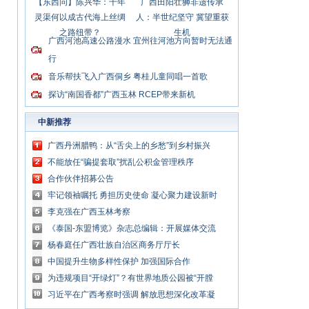
【东西问】陈兴华：千年
广西田阳壮狮非遗传承
灵渠何以成古代海上丝绸
人：半世纪坚守 冀望重获
之路纽带？
生机
广西河池高速公路漫水 宜州往河池方向暂时无法通
行
音乐帮扶飞入广西侗乡 粤桂儿童同唱一首歌
探访“南国香都”广西玉林 RCEP带来新机
中新推荐
广西丹洲腊鸭：从“舌尖上的乡愁”到乡村振兴
的“利器”
不能放任“骗提套取”扰乱公积金管理秩序
合作伙伴招募公告
牢记领袖嘱托 勇担历史使命 凝心聚力建设新时
代中国特色社会主义壮美广西
李克强在广西玉林考察
《泰国-东盟博览》杂志总编辑：开展媒体交流
讲好中国与东盟合作故事
杨春庭任广西壮族自治区商务厅厅长
中国提升生物多样性保护 加强国际合作
为违规项目“开绿灯”？有世界地质公园被“开膛
破肚”
习近平在广西考察时强调 解放思想深化改革凝