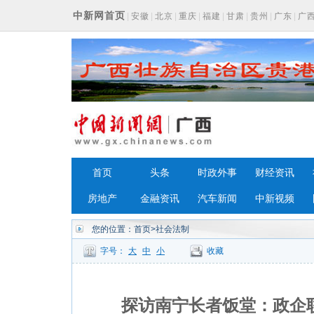
中新网首页
|
安徽
|
北京
|
重庆
|
福建
|
甘肃
|
贵州
|
广东
|
广
浙江
首页
头条
时政外事
财经资讯
房地产
金融资讯
汽车新闻
中新视频
您的位置：
首页
>社会法制
字号：
大
中
小
收藏
探访南宁长者饭堂：政企联