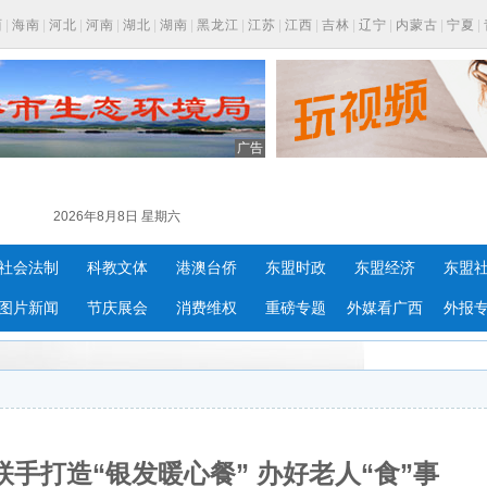
西
|
海南
|
河北
|
河南
|
湖北
|
湖南
|
黑龙江
|
江苏
|
江西
|
吉林
|
辽宁
|
内蒙古
|
宁夏
|
广告
2026年8月8日 星期六
社会法制
科教文体
港澳台侨
东盟时政
东盟经济
东盟
图片新闻
节庆展会
消费维权
重磅专题
外媒看广西
外报
手打造“银发暖心餐” 办好老人“食”事