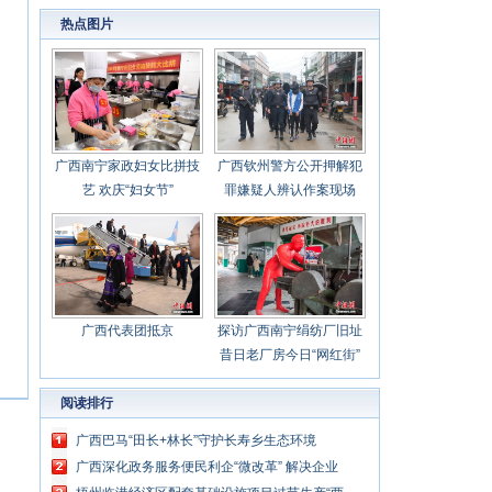
心聚力担当实干 建设新时代中国特色社会主义
热点图片
壮美
广西南宁家政妇女比拼技
广西钦州警方公开押解犯
艺 欢庆“妇女节”
罪嫌疑人辨认作案现场
广西代表团抵京
探访广西南宁绢纺厂旧址
昔日老厂房今日“网红街”
阅读排行
广西巴马“田长+林长”守护长寿乡生态环境
广西深化政务服务便民利企“微改革” 解决企业