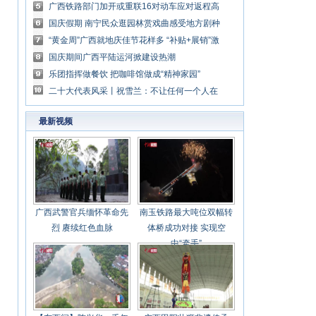
红”路
广西铁路部门加开或重联16对动车应对返程高
峰
国庆假期 南宁民众逛园林赏戏曲感受地方剧种
魅力
“黄金周”广西就地庆佳节花样多 “补贴+展销”激
发消费新动能
国庆期间广西平陆运河掀建设热潮
乐团指挥做餐饮 把咖啡馆做成“精神家园”
二十大代表风采丨祝雪兰：不让任何一个人在
幸福路上掉队
最新视频
广西武警官兵缅怀革命先
南玉铁路最大吨位双幅转
烈 赓续红色血脉
体桥成功对接 实现空
中“牵手”