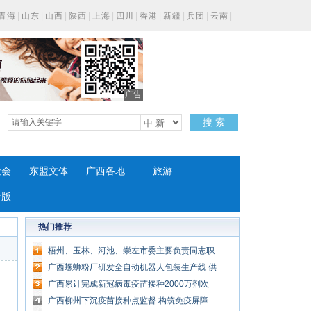
青海
|
山东
|
山西
|
陕西
|
上海
|
四川
|
香港
|
新疆
|
兵团
|
云南
|
广告
搜 索
社会
东盟文体
广西各地
旅游
专版
热门推荐
梧州、玉林、河池、崇左市委主要负责同志职
务调整
广西螺蛳粉厂研发全自动机器人包装生产线 供
货翻倍
广西累计完成新冠病毒疫苗接种2000万剂次
广西柳州下沉疫苗接种点监督 构筑免疫屏障