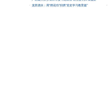
龙胜泗水：用“绣花功”织绣“党史学习教育篇”