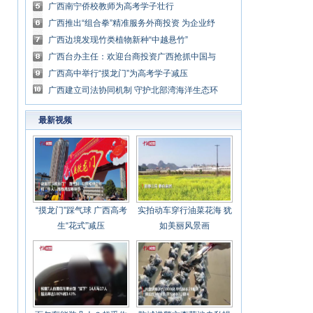
广西南宁侨校教师为高考学子壮行
广西推出“组合拳”精准服务外商投资 为企业纾
困解难
广西边境发现竹类植物新种“中越悬竹”
广西台办主任：欢迎台商投资广西抢抓中国与
东盟扩大合作商机
广西高中举行“摸龙门”为高考学子减压
广西建立司法协同机制 守护北部湾海洋生态环
境
最新视频
“摸龙门”踩气球 广西高考
实拍动车穿行油菜花海 犹
生“花式”减压
如美丽风景画