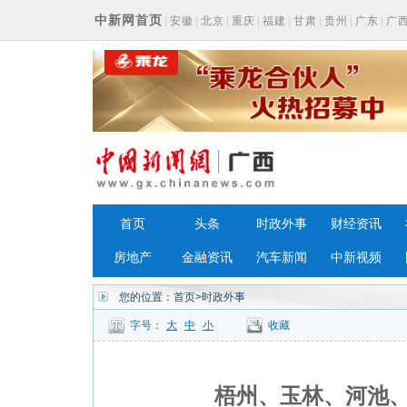
中新网首页
|
安徽
|
北京
|
重庆
|
福建
|
甘肃
|
贵州
|
广东
|
广
浙江
首页
头条
时政外事
财经资讯
房地产
金融资讯
汽车新闻
中新视频
您的位置：
首页
>时政外事
字号：
大
中
小
收藏
梧州、玉林、河池