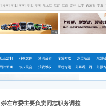
西
|
海南
|
河北
|
河南
|
湖北
|
湖南
|
黑龙江
|
江苏
|
江西
|
吉林
|
辽宁
|
内蒙古
|
宁夏
|
广告
社会法制
科教文体
港澳台侨
东盟时政
东盟经济
东盟
图片新闻
节庆展会
消费维权
重磅专题
外媒看广西
外报
、崇左市委主要负责同志职务调整