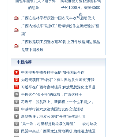
面包车能装几人？超乎你
防城港警方查获涉走私蝎
的想象！
子约1000只、蜈蚣3500
条
广西在桂林举行庆祝中国农民丰收节启动仪式
广西内燃机车“洗肺工” 用螺蛳粉作交流经验的“桥
梁”
广西铁路职工痴迷收藏30载 上万件铁路周边藏品
见证中国发展
中新推荐
中国提升生物多样性保护 加强国际合作
为违规项目“开绿灯”？有世界地质公园被“开膛
破肚”
习近平在广西考察时强调 解放思想深化改革凝
心聚力担当实干 建设新时代中国特色社会主义
手握这个“金不换”的优势，广西这样干
壮美
习近平：脱贫路上、新征程上一个也不能少，
中国共产党说话算数
中越举行第六次边境国防友好交流活动
新华热评：地质公园被“开膛”应依法问责
“风一吹，村里都是烧垃圾的味道”——农村垃圾
处理谁来管？
民盟中央赴广西黑龙江两地调研 助推沿边地区