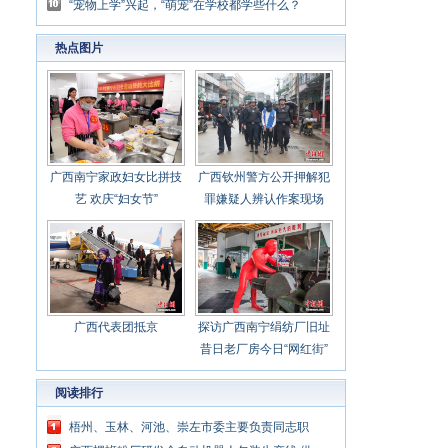
加快布局发展
“宠物上学”兴起，“萌宠”在学校都学些什么？
热点图片
广西南宁家政妇女比拼技
广西钦州警方公开押解犯
艺 欢庆“妇女节”
罪嫌疑人辨认作案现场
广西代表团抵京
探访广西南宁绢纺厂旧址
昔日老厂房今日“网红街”
阅读排行
梧州、玉林、河池、崇左市委主要负责同志职