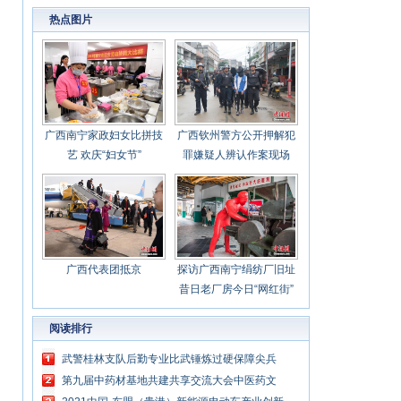
处理谁来管？
热点图片
广西南宁家政妇女比拼技
广西钦州警方公开押解犯
艺 欢庆“妇女节”
罪嫌疑人辨认作案现场
广西代表团抵京
探访广西南宁绢纺厂旧址
昔日老厂房今日“网红街”
阅读排行
武警桂林支队后勤专业比武锤炼过硬保障尖兵
第九届中药材基地共建共享交流大会中医药文