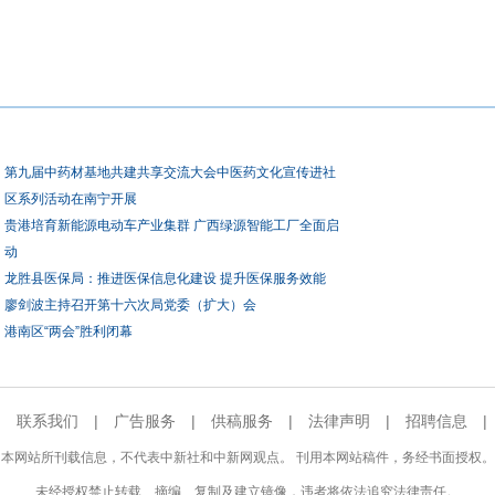
第九届中药材基地共建共享交流大会中医药文化宣传进社
区系列活动在南宁开展
贵港培育新能源电动车产业集群 广西绿源智能工厂全面启
动
龙胜县医保局：推进医保信息化建设 提升医保服务效能
廖剑波主持召开第十六次局党委（扩大）会
港南区“两会”胜利闭幕
|
联系我们
|
广告服务
|
供稿服务
|
法律声明
|
招聘信息
本网站所刊载信息，不代表中新社和中新网观点。 刊用本网站稿件，务经书面授权。
未经授权禁止转载、摘编、复制及建立镜像，违者将依法追究法律责任。