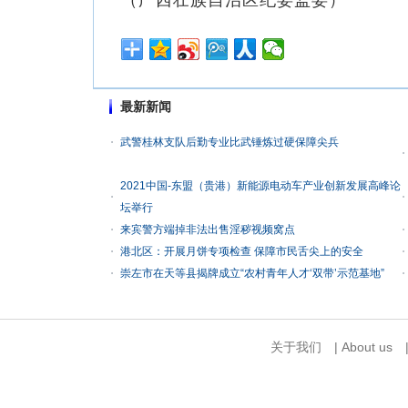
（广西壮族自治区纪委监委）
最新新闻
武警桂林支队后勤专业比武锤炼过硬保障尖兵
2021中国-东盟（贵港）新能源电动车产业创新发展高峰论
坛举行
来宾警方端掉非法出售淫秽视频窝点
港北区：开展月饼专项检查 保障市民舌尖上的安全
崇左市在天等县揭牌成立“农村青年人才‘双带’示范基地”
关于我们
|
About us