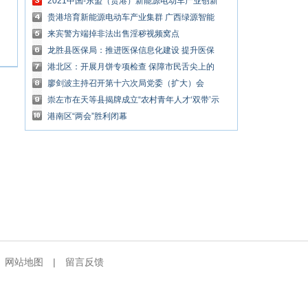
化宣传进社区系列活动在南宁开展
2021中国-东盟（贵港）新能源电动车产业创新
发展高峰论坛举行
贵港培育新能源电动车产业集群 广西绿源智能
工厂全面启动
来宾警方端掉非法出售淫秽视频窝点
龙胜县医保局：推进医保信息化建设 提升医保
服务效能
港北区：开展月饼专项检查 保障市民舌尖上的
安全
廖剑波主持召开第十六次局党委（扩大）会
崇左市在天等县揭牌成立“农村青年人才‘双带’示
范基地”
港南区“两会”胜利闭幕
|
网站地图
|
留言反馈