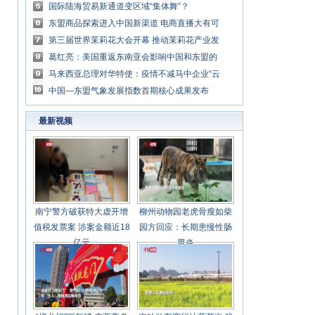
秋市场
国际陆海贸易新通道变区域“集体舞”？
东盟商品探索进入中国新渠道 电商直播大有可
为
第三届世界茉莉花大会开幕 推动茉莉花产业发
展
葛红亮：美国重返东南亚会影响中国和东盟的
合作吗？
马来西亚总理对华特使：疫情不减马中企业“云
签约”热情 “绿色产业”合作前景广阔
中国—东盟气象发展指数首期核心成果发布
最新视频
南宁警方破获特大虚开增
柳州动物园老虎骨瘦如柴
值税发票案 涉案金额近18
园方回应：长期患慢性肠
亿元
胃炎