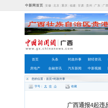
中新网首页
|
安徽
|
北京
|
重庆
|
福建
|
甘肃
|
贵州
|
广东
|
广
浙江
首页
头条
时政外事
财经资讯
房地产
金融资讯
汽车新闻
中新视频
您的位置：
首页
>时政外事
字号：
大
中
小
收藏
广西通报4起违