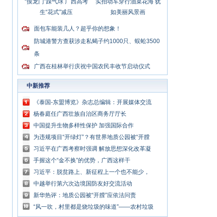
“摸龙门”踩气球 广西高考
实拍动车穿行油菜花海 犹
生“花式”减压
如美丽风景画
面包车能装几人？超乎你的想象！
防城港警方查获涉走私蝎子约1000只、蜈蚣3500
条
广西在桂林举行庆祝中国农民丰收节启动仪式
中新推荐
《泰国-东盟博览》杂志总编辑：开展媒体交流
讲好中国与东盟合作故事
杨春庭任广西壮族自治区商务厅厅长
中国提升生物多样性保护 加强国际合作
为违规项目“开绿灯”？有世界地质公园被“开膛
破肚”
习近平在广西考察时强调 解放思想深化改革凝
心聚力担当实干 建设新时代中国特色社会主义
手握这个“金不换”的优势，广西这样干
壮美
习近平：脱贫路上、新征程上一个也不能少，
中国共产党说话算数
中越举行第六次边境国防友好交流活动
新华热评：地质公园被“开膛”应依法问责
“风一吹，村里都是烧垃圾的味道”——农村垃圾