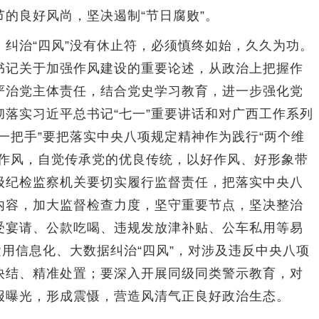
的良好风尚，坚决遏制“节日腐败”。
治“四风”没有休止符，必须慎终如始，久久为功。
书记关于加强作风建设的重要论述，从政治上把握作
严治党主体责任，结合党史学习教育，进一步强化党
落实习近平总书记“七一”重要讲话和对广西工作系列
一把手”要把落实中央八项规定精神作为践行“两个维
抓作风，自觉传承党的优良传统，以好作风、好形象带
级纪检监察机关要切实履行监督责任，把落实中央八
内容，加大监督检查力度，坚守重要节点，坚决整治
受宴请、公款吃喝、违规发放津补贴、公车私用等易
运用信息化、大数据纠治“四风”，对涉及违反中央八项
快结、精准处置；要深入开展同级同类警示教育，对
报曝光，形成震慑，营造风清气正良好政治生态。