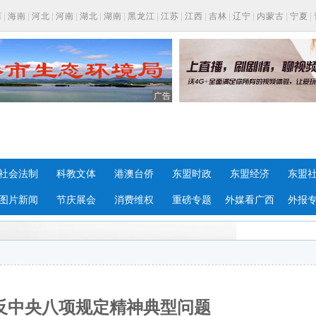
西
|
海南
|
河北
|
河南
|
湖北
|
湖南
|
黑龙江
|
江苏
|
江西
|
吉林
|
辽宁
|
内蒙古
|
宁夏
|
广告
社会法制
科教文体
港澳台侨
东盟时政
东盟经济
东盟
图片新闻
节庆展会
消费维权
重磅专题
外媒看广西
外报
反中央八项规定精神典型问题