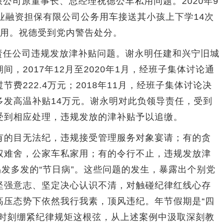
司原董事长、总经理祝德公车私用问题。2020年9
业融资担保有限公司公务用车接送其小孩上下学14次
私用。祝德受到党内警告处分。
任公司违规发放津补贴问题。谢永明任建和兴宁旧城
，2017年12月至2020年1月，经班子集体讨论通
费222.4万元；2018年11月，经班子集体讨论决
多发高温补贴14万元。谢永明对此负领导责任，受到
受到相应处理，违规发放的津补贴予以追缴。
的目无法纪，违规接受管理服务对象宴请；有的贪
权难舍，公家车私家用；有的令行不止，违规发放津
易发多发的“节日病”。这些问题的发生，暴露出个别党
坚强意志、坚定决心认识不清，对触碰纪律红线心存
高压态势下依然我行我素，顶风违纪。年节假期是“四
要时刻绷紧纪律规矩这根弦，从上述案例中汲取深刻教