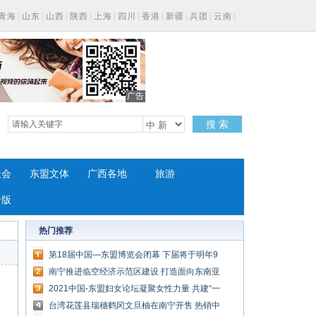
青海
|
山东
|
山西
|
陕西
|
上海
|
四川
|
香港
|
新疆
|
兵团
|
云南
|
广告
搜 索
社会
东盟文体
广西各地
旅游
专版
热门推荐
第18届中国—东盟博览会闭幕 下届将于明年9
月举行
南宁推进临空经济示范区建设 打造面向东南亚
区域航空枢纽
2021中国-东盟妇女论坛凝聚女性力量 共建“一
带一路”
台湾花莲县瑞穗鹤冈文旦柚在南宁开售 热销中