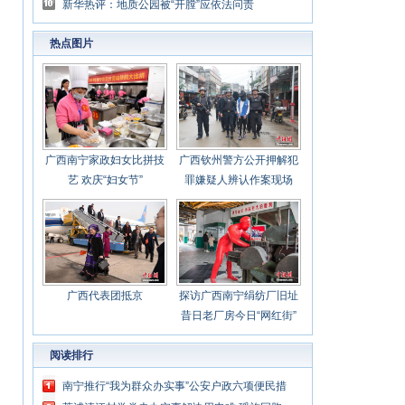
新华热评：地质公园被“开膛”应依法问责
热点图片
广西南宁家政妇女比拼技
广西钦州警方公开押解犯
艺 欢庆“妇女节”
罪嫌疑人辨认作案现场
广西代表团抵京
探访广西南宁绢纺厂旧址
昔日老厂房今日“网红街”
阅读排行
南宁推行“我为群众办实事”公安户政六项便民措