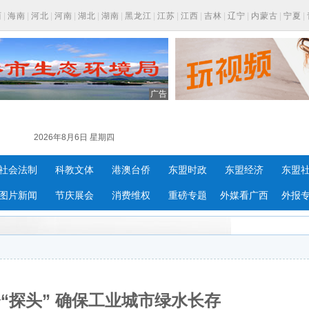
西
|
海南
|
河北
|
河南
|
湖北
|
湖南
|
黑龙江
|
江苏
|
江西
|
吉林
|
辽宁
|
内蒙古
|
宁夏
|
广告
2026年8月6日 星期四
社会法制
科教文体
港澳台侨
东盟时政
东盟经济
东盟
图片新闻
节庆展会
消费维权
重磅专题
外媒看广西
外报
“探头” 确保工业城市绿水长存