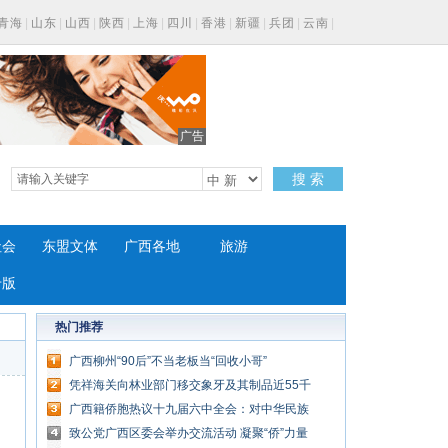
青海
|
山东
|
山西
|
陕西
|
上海
|
四川
|
香港
|
新疆
|
兵团
|
云南
|
广告
搜 索
社会
东盟文体
广西各地
旅游
专版
热门推荐
广西柳州“90后”不当老板当“回收小哥”
凭祥海关向林业部门移交象牙及其制品近55千
克
广西籍侨胞热议十九届六中全会：对中华民族
实现伟大复兴充满期待
致公党广西区委会举办交流活动 凝聚“侨”力量