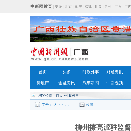
中新网首页
|
安徽
|
北京
|
重庆
|
福建
|
甘肃
|
贵州
|
广东
|
广
浙江
首页
头条
时政外事
财经资讯
房地产
金融资讯
汽车新闻
中新视频
您的位置：
首页
>时政外事
字号：
大
中
小
收藏
柳州擦亮派驻监督