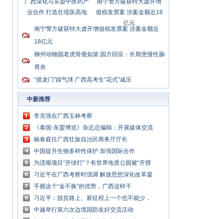
广西深化与东盟中医药产
南宁警方破获特大虚开增
业合作 打造壮瑶医高地
值税发票案 涉案金额近18
亿元
南宁警方破获特大虚开增值税发票案 涉案金额近
18亿元
柳州动物园老虎骨瘦如柴 园方回应：长期患慢性肠
胃炎
“摸龙门”踩气球 广西高考生“花式”减压
中新推荐
李克强在广西玉林考察
《泰国-东盟博览》杂志总编辑：开展媒体交流
讲好中国与东盟合作故事
杨春庭任广西壮族自治区商务厅厅长
中国提升生物多样性保护 加强国际合作
为违规项目“开绿灯”？有世界地质公园被“开膛
破肚”
习近平在广西考察时强调 解放思想深化改革凝
心聚力担当实干 建设新时代中国特色社会主义
手握这个“金不换”的优势，广西这样干
壮美
习近平：脱贫路上、新征程上一个也不能少，
中国共产党说话算数
中越举行第六次边境国防友好交流活动