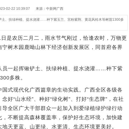
-02-22 10:39:07
来源：中新网广西
土、扶绿种植、提水浇灌……种下紫玉兰、宫粉紫荆、黄花风铃木等树苗1300多
1日是农历二月二，雨水节气刚过，恰逢农时，万物更
南宁树木园鹿呦山林下经济创新发展区，同首府各界
员一起挥锹铲土、扶绿种植、提水浇灌……种下紫
300多株。
国式现代化广西篇章的生动实践。广西全区各级各
好“山水经”、种好“绿化树”、打好“生态牌”，在社
引导全区广大干部群众一起加入到爱绿植绿护绿行动
化，不断提高森林覆盖率，保护好生态环境，加快建
大地天更蓝、山更绿、水更清、生态环境更美好。