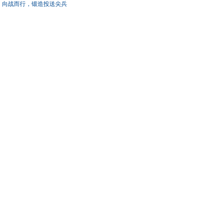
向战而行，锻造投送尖兵