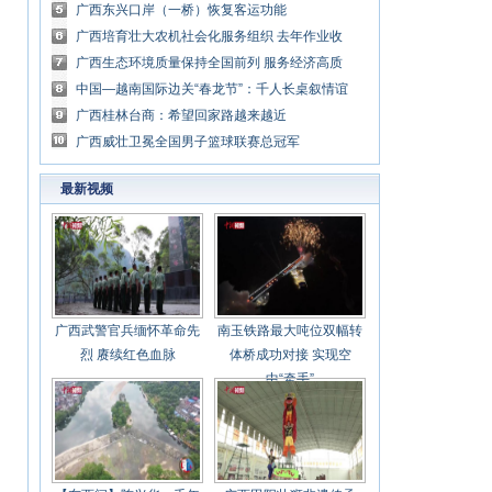
广西东兴口岸（一桥）恢复客运功能
广西培育壮大农机社会化服务组织 去年作业收
入逾9亿元
广西生态环境质量保持全国前列 服务经济高质
量发展
中国—越南国际边关“春龙节”：千人长桌叙情谊
百人天琴唱未来
广西桂林台商：希望回家路越来越近
广西威壮卫冕全国男子篮球联赛总冠军
最新视频
广西武警官兵缅怀革命先
南玉铁路最大吨位双幅转
烈 赓续红色血脉
体桥成功对接 实现空
中“牵手”