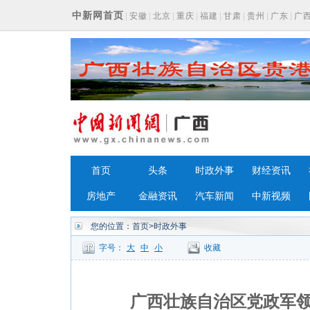
中新网首页
|
安徽
|
北京
|
重庆
|
福建
|
甘肃
|
贵州
|
广东
|
广
浙江
首页
头条
时政外事
财经资讯
房地产
金融资讯
汽车新闻
中新视频
您的位置：
首页
>时政外事
字号：
大
中
小
收藏
广西壮族自治区党政军