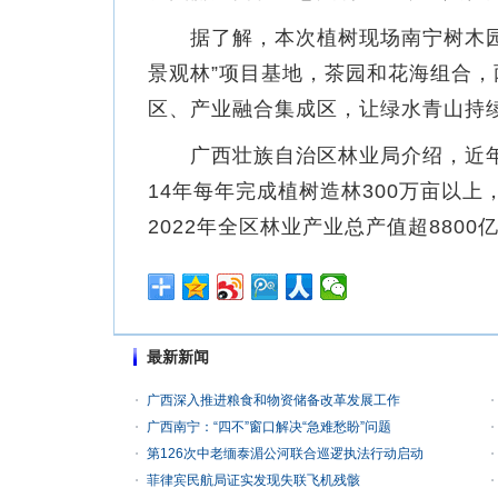
据了解，本次植树现场南宁树木园鹿
景观林”项目基地，茶园和花海组合
区、产业融合集成区，让绿水青山持
广西壮族自治区林业局介绍，近年
14年每年完成植树造林300万亩以上
2022年全区林业产业总产值超880
最新新闻
广西深入推进粮食和物资储备改革发展工作
广西南宁：“四不”窗口解决“急难愁盼”问题
第126次中老缅泰湄公河联合巡逻执法行动启动
菲律宾民航局证实发现失联飞机残骸