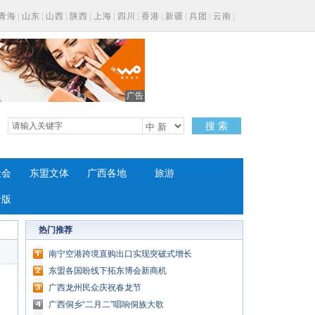
青海
|
山东
|
山西
|
陕西
|
上海
|
四川
|
香港
|
新疆
|
兵团
|
云南
|
广告
搜 索
社会
东盟文体
广西各地
旅游
专版
热门推荐
南宁空港跨境直购出口实现突破式增长
东盟各国盼线下拓东博会新商机
广西龙州民众庆祝春龙节
广西侗乡“二月二”唱响侗族大歌