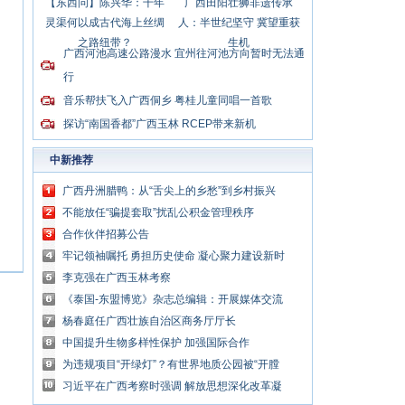
【东西问】陈兴华：千年
广西田阳壮狮非遗传承
灵渠何以成古代海上丝绸
人：半世纪坚守 冀望重获
之路纽带？
生机
广西河池高速公路漫水 宜州往河池方向暂时无法通
行
音乐帮扶飞入广西侗乡 粤桂儿童同唱一首歌
探访“南国香都”广西玉林 RCEP带来新机
中新推荐
广西丹洲腊鸭：从“舌尖上的乡愁”到乡村振兴
的“利器”
不能放任“骗提套取”扰乱公积金管理秩序
合作伙伴招募公告
牢记领袖嘱托 勇担历史使命 凝心聚力建设新时
代中国特色社会主义壮美广西
李克强在广西玉林考察
《泰国-东盟博览》杂志总编辑：开展媒体交流
讲好中国与东盟合作故事
杨春庭任广西壮族自治区商务厅厅长
中国提升生物多样性保护 加强国际合作
为违规项目“开绿灯”？有世界地质公园被“开膛
破肚”
习近平在广西考察时强调 解放思想深化改革凝