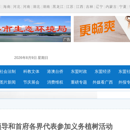
西
|
海南
|
河北
|
河南
|
湖北
|
湖南
|
黑龙江
|
江苏
|
江西
|
吉林
|
辽宁
|
内蒙古
|
宁夏
|
广告
2026年8月9日 星期日
社会法制
科教文体
港澳台侨
东盟时政
东盟经济
东盟
图片新闻
节庆展会
消费维权
重磅专题
外媒看广西
外报
领导和首府各界代表参加义务植树活动