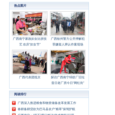
心聚力担当实干 建设新时代中国特色社会主义
热点图片
壮美
广西南宁家政妇女比拼技
广西钦州警方公开押解犯
艺 欢庆“妇女节”
罪嫌疑人辨认作案现场
广西代表团抵京
探访广西南宁绢纺厂旧址
昔日老厂房今日“网红街”
阅读排行
广西深入推进粮食和物资储备改革发展工作
春耕备耕贷款为巴马县农户“粮草”保驾护航