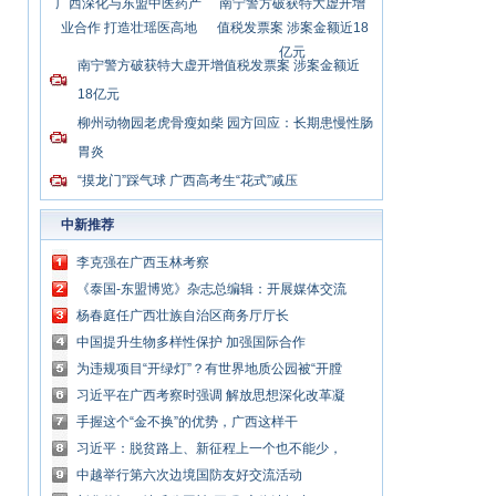
广西深化与东盟中医药产
南宁警方破获特大虚开增
业合作 打造壮瑶医高地
值税发票案 涉案金额近18
亿元
南宁警方破获特大虚开增值税发票案 涉案金额近
18亿元
柳州动物园老虎骨瘦如柴 园方回应：长期患慢性肠
胃炎
“摸龙门”踩气球 广西高考生“花式”减压
中新推荐
李克强在广西玉林考察
《泰国-东盟博览》杂志总编辑：开展媒体交流
讲好中国与东盟合作故事
杨春庭任广西壮族自治区商务厅厅长
中国提升生物多样性保护 加强国际合作
为违规项目“开绿灯”？有世界地质公园被“开膛
破肚”
习近平在广西考察时强调 解放思想深化改革凝
心聚力担当实干 建设新时代中国特色社会主义
手握这个“金不换”的优势，广西这样干
壮美
习近平：脱贫路上、新征程上一个也不能少，
中国共产党说话算数
中越举行第六次边境国防友好交流活动