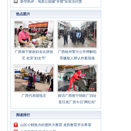
新华热评：地质公园被“开膛”应依法问责
热点图片
广西南宁家政妇女比拼技
广西钦州警方公开押解犯
艺 欢庆“妇女节”
罪嫌疑人辨认作案现场
广西代表团抵京
探访广西南宁绢纺厂旧址
昔日老厂房今日“网红街”
阅读排行
山区小财政办好惠民大教育 龙胜教育开出希望