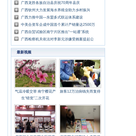
共谋发展
广西龙胜各族自治县庆祝70周年县庆
广西钦州大力发展海水养殖业助力乡村振兴
广西力推中国—东盟多式联运体系建设
中美合资车企成中国首个累计产销量达2500万
辆的单一车企
广西自贸试验区南宁片区推出“一站通”系统
广西检察机关依法对李新元涉嫌受贿案提起公
诉
最新视频
气温冷暖交替 南宁樱花产
旅客12万治病钱失而复得
生“错觉”二次开花