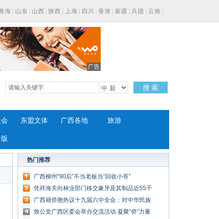
青海
|
山东
|
山西
|
陕西
|
上海
|
四川
|
香港
|
新疆
|
兵团
|
云南
|
广告
搜 索
社会
东盟文体
广西各地
旅游
专版
热门推荐
广西柳州“90后”不当老板当“回收小哥”
凭祥海关向林业部门移交象牙及其制品近55千
克
广西籍侨胞热议十九届六中全会：对中华民族
实现伟大复兴充满期待
致公党广西区委会举办交流活动 凝聚“侨”力量