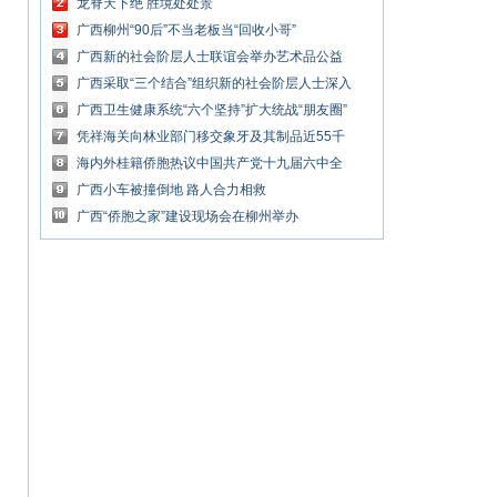
之花
龙脊天下绝 胜境处处景
广西柳州“90后”不当老板当“回收小哥”
广西新的社会阶层人士联谊会举办艺术品公益
慈善拍卖会
广西采取“三个结合”组织新的社会阶层人士深入
开展庆祝建党百年主题教育活动
广西卫生健康系统“六个坚持”扩大统战“朋友圈”
凭祥海关向林业部门移交象牙及其制品近55千
克
海内外桂籍侨胞热议中国共产党十九届六中全
会精神
广西小车被撞倒地 路人合力相救
广西“侨胞之家”建设现场会在柳州举办