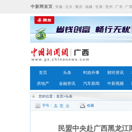
中新网首页
|
安徽
|
北京
|
重庆
|
福建
|
甘肃
|
贵州
|
广东
|
广
浙江
首页
头条
时政外事
财经资讯
房地产
金融资讯
汽车新闻
中新视频
您的位置：
首页
>头条
字号：
大
中
小
收藏
民盟中央赴广西黑龙江