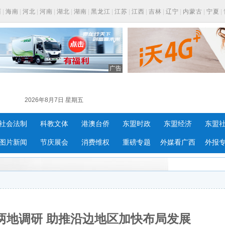
西
|
海南
|
河北
|
河南
|
湖北
|
湖南
|
黑龙江
|
江苏
|
江西
|
吉林
|
辽宁
|
内蒙古
|
宁夏
|
广告
2026年8月7日 星期五
社会法制
科教文体
港澳台侨
东盟时政
东盟经济
东盟
图片新闻
节庆展会
消费维权
重磅专题
外媒看广西
外报
两地调研 助推沿边地区加快布局发展