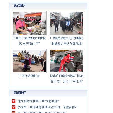
心聚力担当实干 建设新时代中国特色社会主义
热点图片
壮美
广西南宁家政妇女比拼技
广西钦州警方公开押解犯
艺 欢庆“妇女节”
罪嫌疑人辨认作案现场
广西代表团抵京
探访广西南宁绢纺厂旧址
昔日老厂房今日“网红街”
阅读排行
讲好新时代壮美广西“大思政课”
李牧原：西部陆海新通道对中国—东盟合作产