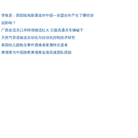
李牧原：西部陆海新通道对中国—东盟合作产生了哪些深
远影响？
广西友谊关口岸跨境物流红火 日最高通关车辆破千
天然气管道输送自动化与自动化控制技术研究
泰国幼儿园枪击事件遇难者家属悼念逝者
柬埔寨为中国路桥柬埔寨金港高速团队授勋