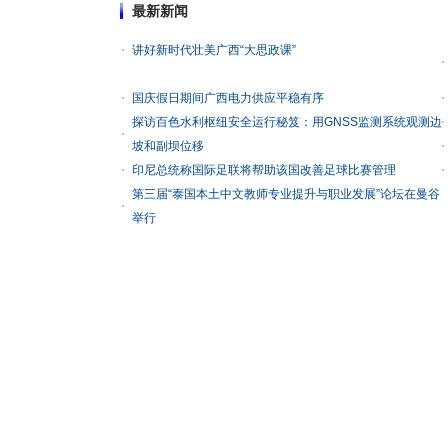
最新新闻
讲好新时代壮美广西“大思政课”
国庆假日期间广西电力供应平稳有序
探访百色水利枢纽安全运行秘笈：用GNSS监测系统观测边
坡和副坝位移
印尼总统称国际足联将帮助该国改善足球比赛管理
第三届“泰国本土中文教师专业提升与职业发展”论坛在曼谷
举行