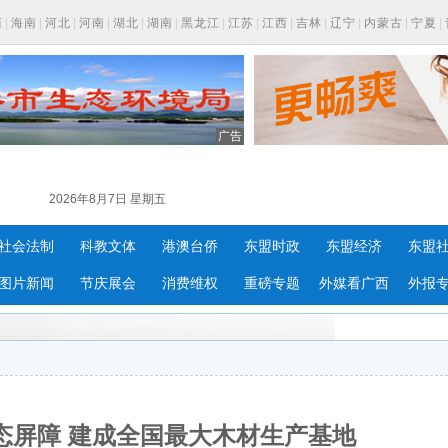
西
|
海南
|
河北
|
河南
|
湖北
|
湖南
|
黑龙江
|
江苏
|
江西
|
吉林
|
辽宁
|
内蒙古
|
宁夏
|
广告
2026年8月7日 星期五
社会法制
科教文体
港澳台侨
东盟时政
东盟经济
东盟
图片新闻
节庆展会
消费维权
重磅专题
外媒看广西
外报
态屏障 建成全国最大木材生产基地