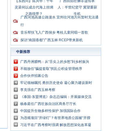
【东西问】陈兴华：千年
广西田阳壮狮非遗传承
灵渠何以成古代海上丝绸
人：半世纪坚守 冀望重获
之路纽带？
生机
广西河池高速公路漫水 宜州往河池方向暂时无法通
行
音乐帮扶飞入广西侗乡 粤桂儿童同唱一首歌
探访“南国香都”广西玉林 RCEP带来新机
中新推荐
广西丹洲腊鸭：从“舌尖上的乡愁”到乡村振兴
的“利器”
不能放任“骗提套取”扰乱公积金管理秩序
合作伙伴招募公告
牢记领袖嘱托 勇担历史使命 凝心聚力建设新时
代中国特色社会主义壮美广西
李克强在广西玉林考察
《泰国-东盟博览》杂志总编辑：开展媒体交流
讲好中国与东盟合作故事
杨春庭任广西壮族自治区商务厅厅长
中国提升生物多样性保护 加强国际合作
为违规项目“开绿灯”？有世界地质公园被“开膛
破肚”
习近平在广西考察时强调 解放思想深化改革凝