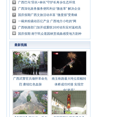
办好老人“食”事
广西巴马“田长+林长”守护长寿乡生态环境
广西深化政务服务便民利企“微改革” 解决企业
民众“大问题”
国庆假期广西文旅活动丰富 “微度假”受青睐
一碗米粉撬动百亿产业 广西地方小吃的“网
红”路
广西铁路部门加开或重联16对动车应对返程高
峰
国庆假期 南宁民众逛园林赏戏曲感受地方剧种
魅力
最新视频
广西武警官兵缅怀革命先
南玉铁路最大吨位双幅转
烈 赓续红色血脉
体桥成功对接 实现空
中“牵手”