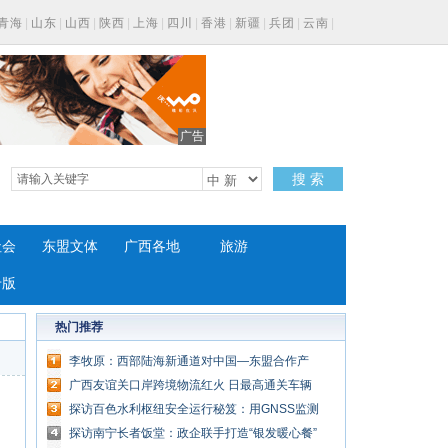
青海
|
山东
|
山西
|
陕西
|
上海
|
四川
|
香港
|
新疆
|
兵团
|
云南
|
广告
搜 索
社会
东盟文体
广西各地
旅游
专版
热门推荐
李牧原：西部陆海新通道对中国—东盟合作产
生了哪些深远影响？
广西友谊关口岸跨境物流红火 日最高通关车辆
破千
探访百色水利枢纽安全运行秘笈：用GNSS监测
系统观测边坡和副坝位移
探访南宁长者饭堂：政企联手打造“银发暖心餐”