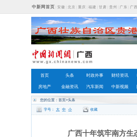
中新网首页
|
安徽
|
北京
|
重庆
|
福建
|
甘肃
|
贵州
|
广东
|
广
浙江
首页
头条
时政外事
财经资讯
房地产
金融资讯
汽车新闻
中新视频
您的位置：
首页
>头条
字号：
大
中
小
收藏
广西十年筑牢南方生