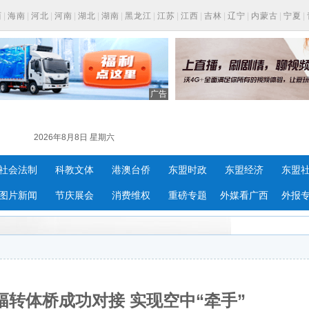
西
|
海南
|
河北
|
河南
|
湖北
|
湖南
|
黑龙江
|
江苏
|
江西
|
吉林
|
辽宁
|
内蒙古
|
宁夏
|
广告
2026年8月8日 星期六
社会法制
科教文体
港澳台侨
东盟时政
东盟经济
东盟
图片新闻
节庆展会
消费维权
重磅专题
外媒看广西
外报
转体桥成功对接 实现空中“牵手”