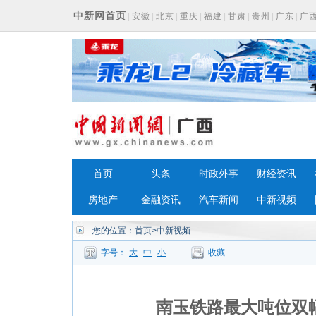
中新网首页
|
安徽
|
北京
|
重庆
|
福建
|
甘肃
|
贵州
|
广东
|
广
浙江
首页
头条
时政外事
财经资讯
房地产
金融资讯
汽车新闻
中新视频
您的位置：
首页
>中新视频
字号：
大
中
小
收藏
南玉铁路最大吨位双幅