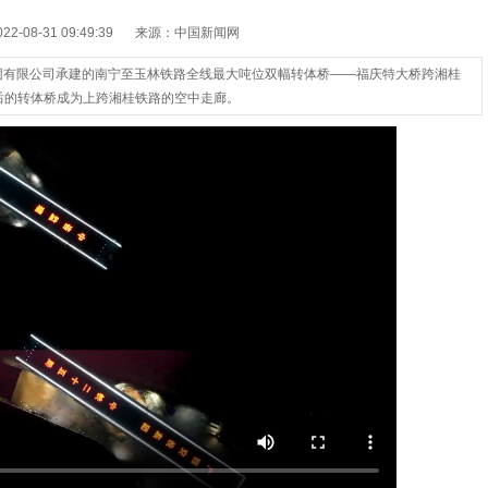
-08-31 09:49:39
来源：中国新闻网
集团有限公司承建的南宁至玉林铁路全线最大吨位双幅转体桥——福庆特大桥跨湘桂
接后的转体桥成为上跨湘桂铁路的空中走廊。