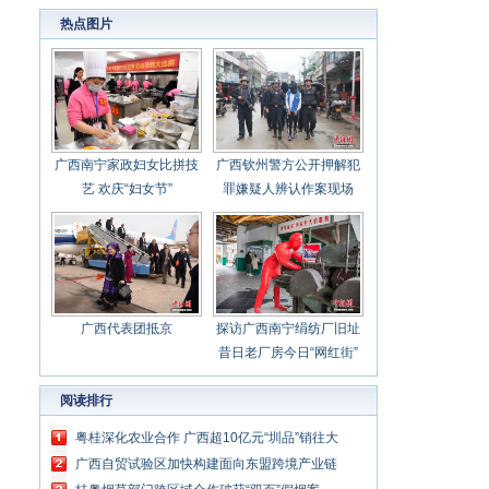
心聚力担当实干 建设新时代中国特色社会主义
热点图片
壮美
广西南宁家政妇女比拼技
广西钦州警方公开押解犯
艺 欢庆“妇女节”
罪嫌疑人辨认作案现场
广西代表团抵京
探访广西南宁绢纺厂旧址
昔日老厂房今日“网红街”
阅读排行
粤桂深化农业合作 广西超10亿元“圳品”销往大
湾区
广西自贸试验区加快构建面向东盟跨境产业链