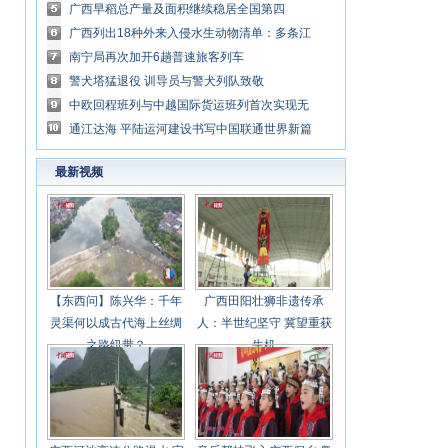
资工作
广西早稻总产量及面积继续稳居全国第四
广西列出18种外来入侵水生动物清单：多条江
河曾发现鳄雀鳝
南宁局再次加开6趟普速旅客列车
警犬塔猛退役 训导员与警犬列队致敬
中欧回程班列与中越国际货运班列首次实现无
缝衔接
通江达海 平陆运河建设书写中国联通世界新篇
章
最新视频
【东西问】陈兴华：千年
广西田阳壮狮非遗传承
灵渠何以成古代海上丝绸
人：半世纪坚守 冀望重获
之路纽带？
生机