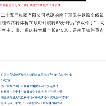
许可的使用行为，本社将依法追究其法律责任。
二十五局集团有限公司承建的南宁至玉林铁路全线最
桂铁路转体桥在顺时针旋转65分钟后“双双牵手”，两
空中走廊。福庆特大桥全长945米，是南玉铁路重点
广西自贸试验区加快构建面向东盟跨境产业链 入驻企业超
7.6万家
南宁警方严厉打击养老诈骗犯罪 破获多起案件
桂林灵川县中小学开展研学实践 开启“开学第一课”
南玉铁路最大吨位双幅转体桥成功转体 实现空中“牵手”
绿动无限，乘龙L2 EV新能源轻卡城配赚钱实力派