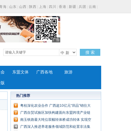
青海
|
山东
|
山西
|
陕西
|
上海
|
四川
|
香港
|
新疆
|
兵团
|
云南
|
广告
搜 索
社会
东盟文体
广西各地
旅游
专版
热门推荐
粤桂深化农业合作 广西超10亿元“圳品”销往大
湾区
广西自贸试验区加快构建面向东盟跨境产业链
入驻企业超7.6万家
南玉铁路最大吨位双幅转体桥成功转体 实现空
中“牵手”
广西深入推进养老服务领域防范和处置非法集