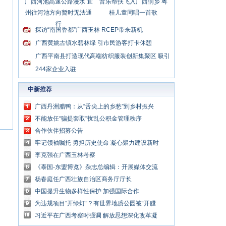
广西河池高速公路漫水 宜
音乐帮扶飞入广西侗乡 粤
州往河池方向暂时无法通
桂儿童同唱一首歌
行
探访“南国香都”广西玉林 RCEP带来新机
广西黄姚古镇水碧林绿 引市民游客打卡休憩
广西平南县打造现代高端纺织服装创新集聚区 吸引
244家企业入驻
中新推荐
广西丹洲腊鸭：从“舌尖上的乡愁”到乡村振兴
的“利器”
不能放任“骗提套取”扰乱公积金管理秩序
合作伙伴招募公告
牢记领袖嘱托 勇担历史使命 凝心聚力建设新时
代中国特色社会主义壮美广西
李克强在广西玉林考察
《泰国-东盟博览》杂志总编辑：开展媒体交流
讲好中国与东盟合作故事
杨春庭任广西壮族自治区商务厅厅长
中国提升生物多样性保护 加强国际合作
为违规项目“开绿灯”？有世界地质公园被“开膛
破肚”
习近平在广西考察时强调 解放思想深化改革凝