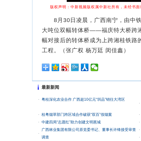
版权声明：中新视频版权属中新社所有，未经书面
8月30日凌晨，广西南宁，由中铁
大吨位双幅转体桥——福庆特大桥跨湘
幅对接后的转体桥成为上跨湘桂铁路的
工程。（张广权 杨万廷 闵佳鑫）
最新新闻
粤桂深化农业合作 广西超10亿元“圳品”销往大湾区
桂粤烟草部门跨区域合作破获“双百”假烟案
中建四局“志愿红”助力创建文明邕城
广西林业集团有限公司原党委书记、董事长许锋接受审查
调查