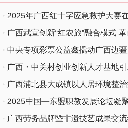
2025年广西红十字应急救护大赛
广西武宣创新“红农旅”融合模式 
中央专项彩票公益鑫撬动广西边疆
广西・中关村创业创新人才基地引
广西浦北县大成镇以人居环境整治
2025中国—东盟职教发展论坛凝
广西劳务品牌暨非遗技艺成果交流