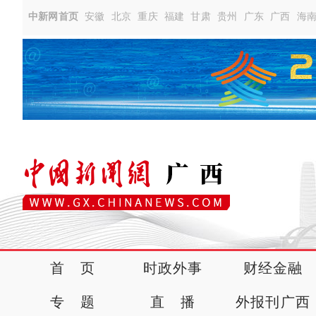
中新网首页
安徽
北京
重庆
福建
甘肃
贵州
广东
广西
海
首 页
时政外事
财经金融
专 题
直 播
外报刊广西