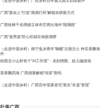
（走进中国乡村）广西乡村百年鹿儿戏古韵添新声
广西“新农人”打造“滴滴打药”解锁农耕新方式
广西桂林千名绣娘立体布艺绣出海外“国潮路”
广西“老男孩”匠心织就壮锦新潮梦
（走进中国乡村）南宁返乡青年“唤醒”丘陵沃土 种瓜香飘海
外
桂西北小山村有个“AI工作室”：农妇绣图，娃儿编游戏
茶香飘四海 广西侗寨解锁“绿富”密码
（走进中国乡村）广西百年瑶寨老宅“新生”非遗“变现”
壮美广西