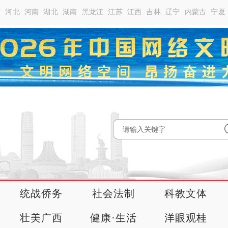
南
河北
河南
湖北
湖南
黑龙江
江苏
江西
吉林
辽宁
内蒙古
宁夏
统战侨务
社会法制
科教文体
壮美广西
健康·生活
洋眼观桂