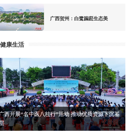
广西贺州：白鹭蹁跹生态美
健康生活
广西开展“名中医八桂行”活动 推动优质资源下沉基
层