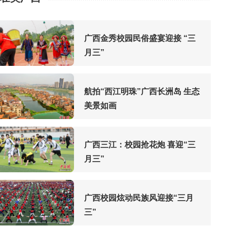
广西金秀校园民俗盛宴迎接 “三
月三”
航拍“西江明珠”广西长洲岛 生态
美景如画
广西三江：校园抢花炮 喜迎“三
月三”
广西校园炫动民族风迎接“三月
三”