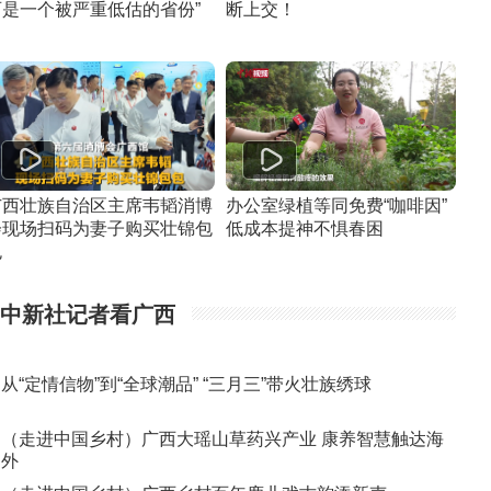
西是一个被严重低估的省份”
断上交！
广西壮族自治区主席韦韬消博
办公室绿植等同免费“咖啡因”
会现场扫码为妻子购买壮锦包
低成本提神不惧春困
包
中新社记者看广西
从“定情信物”到“全球潮品” “三月三”带火壮族绣球
（走进中国乡村）广西大瑶山草药兴产业 康养智慧触达海
外