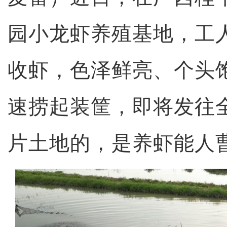
园小龙虾养殖基地，工
收虾，色泽鲜亮、个头
速捞起装筐，即将发往
片土地的，是养虾能人