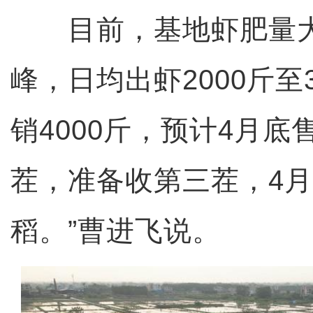
目前，基地虾肥量大
峰，日均出虾2000斤至
销4000斤，预计4月底
茬，准备收第三茬，4
稻。”曹进飞说。