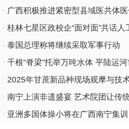
型
广西积极推进紧密型县域医共体医
桂林七星区政校企“面对面”共话人
泰国总理称将继续采取军事行动
千根“脊梁”托举万吨水体 平陆运
模
2025年甘蔗新品种现场观摩与技
南宁上演非遗盛宴 艺术院团让传统
亚洲多国体操小将在广西南宁集训