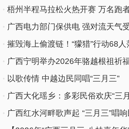
梧州半程马拉松火热开赛 万名跑者
广西电力部门保供电 强对流天气
摧毁海上偷渡链！“獴猎”行动68
广西宁明举办2026年骆越根祖祈
以歌传情 中越边民同唱“三月三”
广西大化瑶乡：多彩民俗欢庆“三月
广西红水河畔歌声起 “三月三”唱响