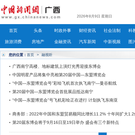
2026年8月9日 星期日
首页
头条
时政外事
财经资讯
社会法制
科
旅游消费
房地产
金融资讯
汽车新闻
中新视频
图
您的位置：
首页
>
融视听
广西南宁高楼、地标建筑上演灯光秀迎接东博会
中国明星产品将集中亮相第20届中国—东盟博览会
“中国—东盟博览会号”彩绘飞机首次执飞南宁—曼谷航线
第20届中国—东盟博览会首批展品抵达南宁
“中国—东盟博览会”号飞机彩绘正在进行 计划执飞东南亚
商务部：2022年中国和东盟贸易额同比增长11.2% 十年间扩大1.2
第20届东博会将于9月16日至19日举办 盛会有三个新特点