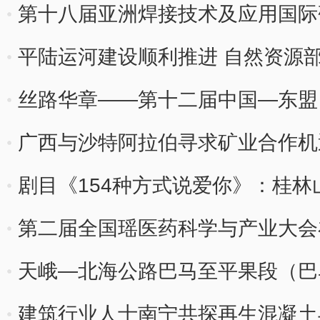
第十八届亚洲焊接技术及应用国际
平陆运河建设顺利推进 自然资源
丝路华章——第十二届中国—东盟
展开展
广西与沙特阿拉伯寻求矿业合作机
剧目《154种方式说爱你》：桂
第二届全国瑶医药科学与产业大会
天峨—北海公路巴马至平果段（巴
验收
建筑行业人士南宁共探再生混凝土