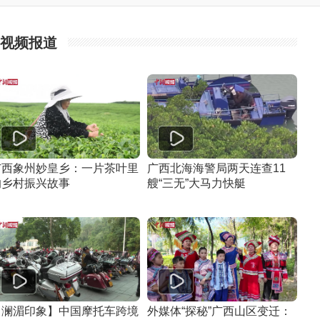
视频报道
广西象州妙皇乡：一片茶叶里
广西北海海警局两天连查11
的乡村振兴故事
艘“三无”大马力快艇
【澜湄印象】中国摩托车跨境
外媒体“探秘”广西山区变迁：