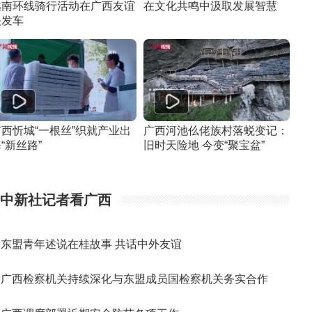
越南环线骑行活动在广西友谊
在文化共鸣中汲取发展智慧
关发车
广西忻城“一根丝”织就产业出
广西河池仫佬族村落蜕变记：
“新丝路”
旧时天险地 今变“聚宝盆”
中新社记者看广西
东盟青年述说在桂故事 共话中外友谊
广西检察机关持续深化与东盟成员国检察机关务实合作