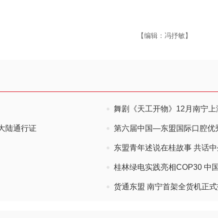
【编辑：冯抒敏】
舞剧《天工开物》12月南宁上
大陆通行证
第六届中国—东盟国际口腔优
东盟青年述说在桂故事 共话
桂林绿电实践亮相COP30 
货通东盟 南宁首架全货机正