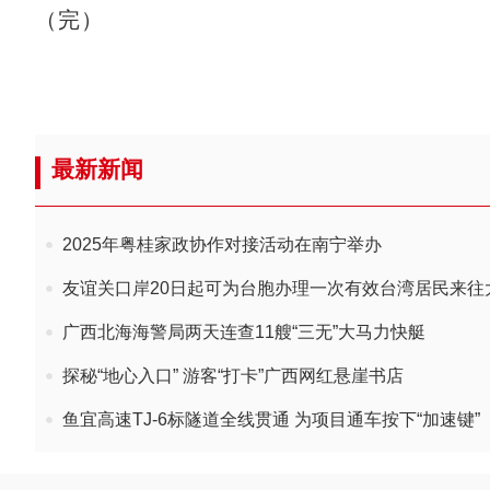
（完）
最新新闻
2025年粤桂家政协作对接活动在南宁举办
友谊关口岸20日起可为台胞办理一次有效台湾居民来往
广西北海海警局两天连查11艘“三无”大马力快艇
探秘“地心入口” 游客“打卡”广西网红悬崖书店
鱼宜高速TJ-6标隧道全线贯通 为项目通车按下“加速键”