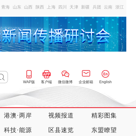
青海
山东
山西
陕西
上海
四川
天津
新疆
兵团
云南
浙江
WAP版
客户端
微信微博
企业邮箱
English
港澳·两岸
视频报道
精彩图集
科技·能源
区县速览
东盟瞭望