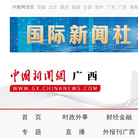
中新网首页
安徽
北京
重庆
福建
甘肃
贵州
广东
广西
海
首 页
时政外事
财经金融
专 题
直 播
外报刊广西