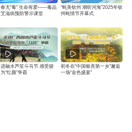
春无“毒” 生命有爱——毒品
“蚝美钦州 潮听河海”2025年钦
与艾滋病预防警示课堂
州蚝情节开幕式
走进融水芦笙斗马节 感受骏
初冬在“中国银杏第一乡”邂逅
为“红颜”争霸
一场“金色盛宴”