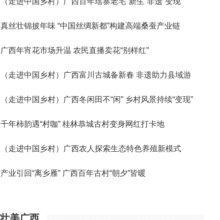
（走进中国乡村）广西百年瑶寨老宅“新生”非遗“变现”
真丝壮锦披年味 “中国丝绸新都”构建高端桑蚕产业链
广西年宵花市场升温 农民直播卖花“别样红”
（走进中国乡村）广西富川古城备新春 非遗助力县域游
（走进中国乡村）广西冬闲田不“闲” 乡村风景持续“变现”
千年柿韵遇“村咖” 桂林恭城古村变身网红打卡地
（走进中国乡村）广西农人探索生态特色养殖新模式
产业引回“离乡雁” 广西百年古村“朝夕”皆暖
壮美广西