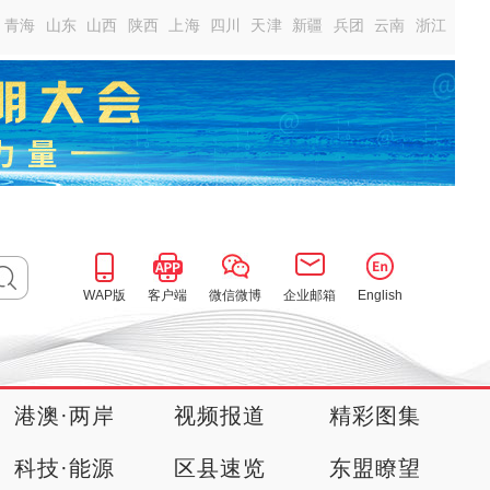
青海
山东
山西
陕西
上海
四川
天津
新疆
兵团
云南
浙江
WAP版
客户端
微信微博
企业邮箱
English
港澳·两岸
视频报道
精彩图集
科技·能源
区县速览
东盟瞭望