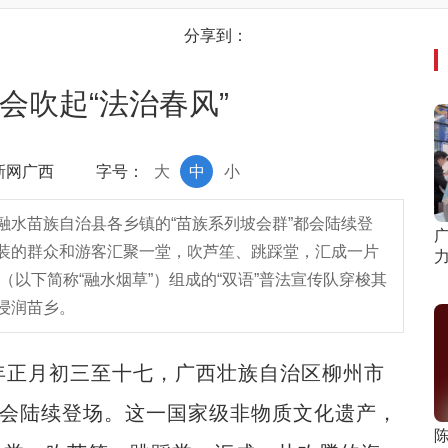
分享到：
会吹起“法治春风”
中新网广西
字号：
大
中
小
融水苗族自治县各乡镇的“苗族系列坡会群”都会陆续登
广
装的群众和游客汇聚一堂，吹芦笙、跳踩堂，汇成一片
力
下简称“融水烟草”）组成的“双语”普法宣传队穿梭其
浸润苗乡。
正月初三至十七，广西壮族自治区柳州市
都会陆续登场。这一国家级非物质文化遗产，