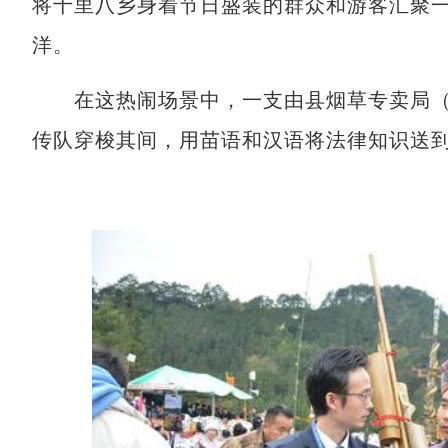
将十里八乡身着节日盛装的群众和游客汇聚
洋。
在这热闹场景中，一支由县烟草专卖局（以下
传队穿梭其间，用苗语和汉语将法律知识送