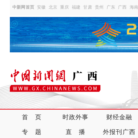
中新网首页
安徽
北京
重庆
福建
甘肃
贵州
广东
广西
海
首 页
时政外事
财经金融
专 题
直 播
外报刊广西