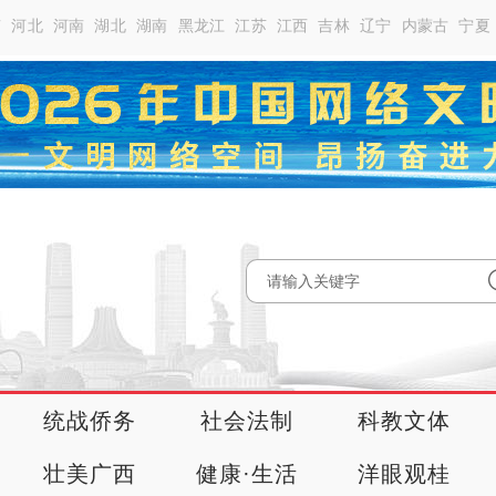
南
河北
河南
湖北
湖南
黑龙江
江苏
江西
吉林
辽宁
内蒙古
宁夏
统战侨务
社会法制
科教文体
壮美广西
健康·生活
洋眼观桂