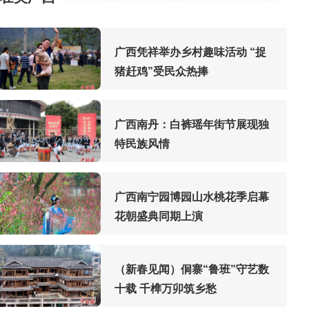
广西凭祥举办乡村趣味活动 “捉
猪赶鸡”受民众热捧
广西南丹：白裤瑶年街节展现独
特民族风情
广西南宁园博园山水桃花季启幕
花朝盛典同期上演
（新春见闻）侗寨“鲁班”守艺数
十载 千榫万卯筑乡愁