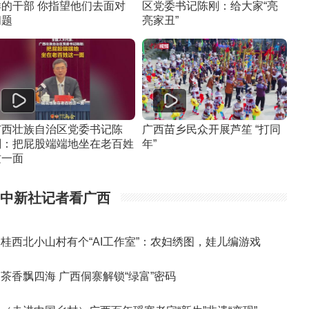
样的干部 你指望他们去面对
区党委书记陈刚：给大家“亮
问题
亮家丑”
广西壮族自治区党委书记陈
广西苗乡民众开展芦笙 “打同
刚：把屁股端端地坐在老百姓
年”
这一面
中新社记者看广西
桂西北小山村有个“AI工作室”：农妇绣图，娃儿编游戏
茶香飘四海 广西侗寨解锁“绿富”密码