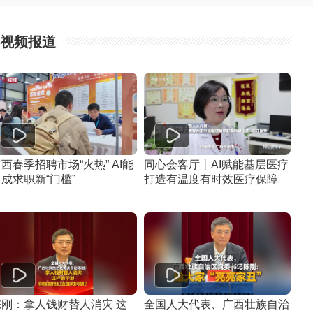
视频报道
西春季招聘市场“火热” AI能
同心会客厅丨AI赋能基层医疗
成求职新“门槛”
打造有温度有时效医疗保障
陈刚：拿人钱财替人消灾 这
全国人大代表、广西壮族自治