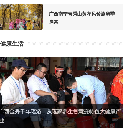
广西南宁青秀山黄花风铃旅游季
启幕
健康生活
广西金秀千年瑶浴：从瑶家养生智慧变特色大健康产
业