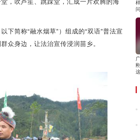
一堂，吹芦笙、跳踩堂，汇成一片欢腾的海
简称“融水烟草”）组成的“双语”普法宣
到群众身边，让法治宣传浸润苗乡。