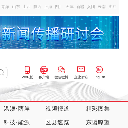
青海
山东
山西
陕西
上海
四川
天津
新疆
兵团
云南
浙江
WAP版
客户端
微信微博
企业邮箱
English
港澳·两岸
视频报道
精彩图集
科技·能源
区县速览
东盟瞭望