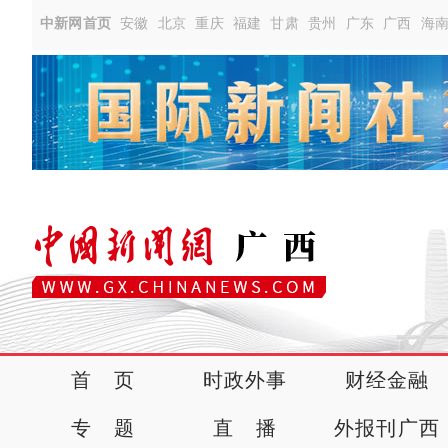
中新网首页
安徽
北京
重庆
福建
甘肃
贵州
广东
广西
海
首 页
时政外事
财经金融
专 题
直 播
外报刊广西