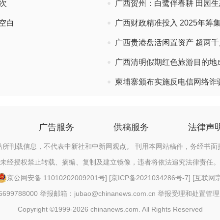
人次
广西贺州：白鹭伴春耕 田园
空白
广西财政精准投入 2025年筹
广西贵港盘活闲置资产 超两千
广西清明假期红色旅游目的地
柬埔寨颁布实施反电信网络诈
广告服务
供稿服务
法律声
站所刊载信息，不代表中新社和中新网观点。 刊用本网站稿件，务经书面
未经授权禁止转载、摘编、复制及建立镜像，违者将依法追究法律责任。
京公网安备 11010202009201号
] [
京ICP备2021034286号-7
] [
互联网宗教
88000 举报邮箱：jubao@chinanews.com.cn
举报受理和处置管理
Copyright ©1999-2026 chinanews.com. All Rights Reserved