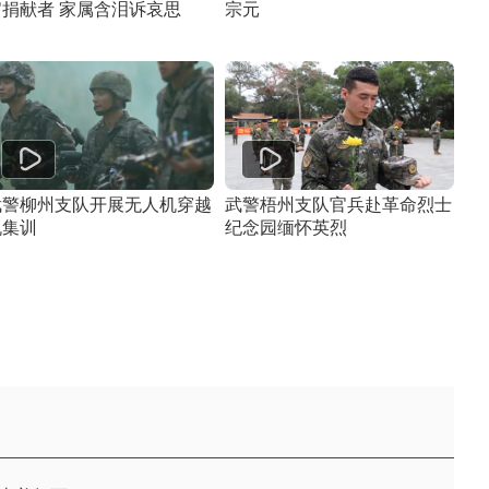
官捐献者 家属含泪诉哀思
宗元
武警柳州支队开展无人机穿越
武警梧州支队官兵赴革命烈士
机集训
纪念园缅怀英烈