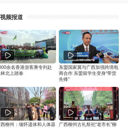
视频报道
000余名香港游客乘专列赴
东盟国家冀与广西加强跨境电
桂林北上踏春
商合作 东盟留学生变身“带货
先锋”
广西柳州：缅怀遗体和人体器
广西柳州古礼祭祀“老市长”柳