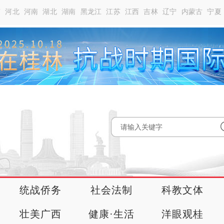
南
河北
河南
湖北
湖南
黑龙江
江苏
江西
吉林
辽宁
内蒙古
宁夏
统战侨务
社会法制
科教文体
壮美广西
健康·生活
洋眼观桂