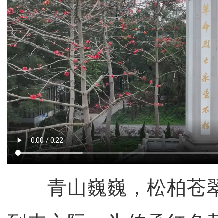
青山巍巍，松柏苍翠