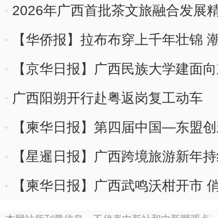
地
2026年广西首批茶文旅融合发展
【华侨报】拉布布穿上千年壮锦 潮
【京华日报】广西民族大学建面向
广西阳朔开行赴粤返岗复工动车
【柬华日报】第四届中国—东盟创
【星暹日报】广西跨境旅游新年持
门”热潮
【柬华日报】广西武鸣沃柑开市 