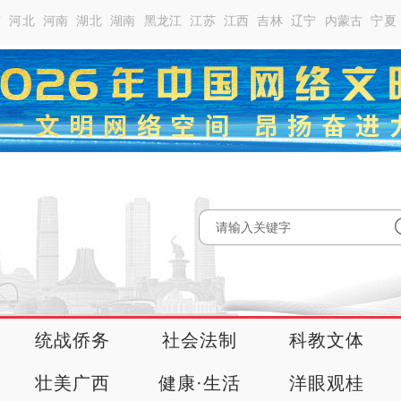
南
河北
河南
湖北
湖南
黑龙江
江苏
江西
吉林
辽宁
内蒙古
宁夏
统战侨务
社会法制
科教文体
壮美广西
健康·生活
洋眼观桂