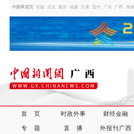
中新网首页
安徽
北京
重庆
福建
甘肃
贵州
广东
广西
海
首 页
时政外事
财经金融
专 题
直 播
外报刊广西