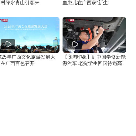
禄村绿水青山引客来
血患儿在广西获“新生”
025年广西文化旅游发展大
【澜湄印象】到中国学修新能
会在广西百色召开
源汽车 老挝学生回国待遇高