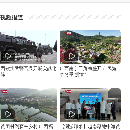
视频报道
广西钦州武警官兵开展实战化
广西南宁三角梅盛开 市民游
训练
客冬季“赏春”
从贫困村到森林乡村 广西福
【澜湄印象】越南籍地中海贫