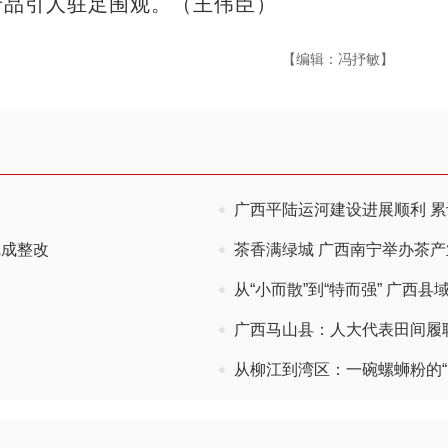
产品引人驻足围观。（王伟臣）
【编辑：冯抒敏】
广西平陆运河建设进展顺利 累
完成整改
茶香满绿城 广西南宁举办茶
从“小而散”到“特而强” 广西
广西马山县：人大代表田间履
从柳江到湾区：一碗螺蛳粉的“