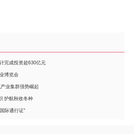
计完成投资超630亿元
产业博览会
县域产业集群强势崛起
职 护航秋收冬种
国际通行证”