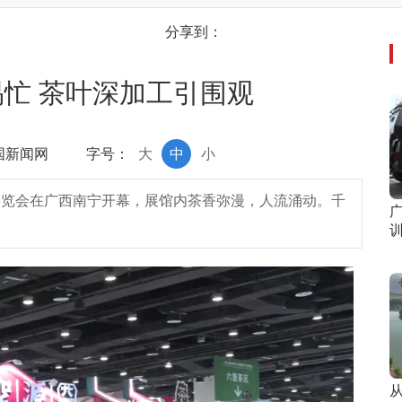
分享到：
忙 茶叶深加工引围观
中国新闻网
字号：
大
中
小
业博览会在广西南宁开幕，展馆内茶香弥漫，人流涌动。千