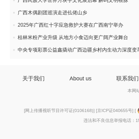
广西民族大学世界方块字文化展启幕 解码文明根脉
广西木偶剧团巡演走进仫佬山乡
2025年广西红十字应急救护大赛在广西南宁举办
桂林米粉产业升级 从地方小食迈向更广阔产业舞台
中央专项彩票公益鑫撬动广西边疆乡村内生动力深度变
关于我们
About us
联系我们
本网
[
网上传播视听节目许可证(0106168)
] [
京ICP证040655号
] [
违法和不良信息举报电话：156997