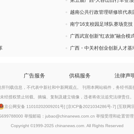
第五届广西·大容山自行车登
越南公共行政管理研修班代表
南宁16支校园足球队赛场竞技
广西武宣创新“红农旅”融合模
革
广西・中关村创业创新人才基
广告服务
供稿服务
法律声
站所刊载信息，不代表中新社和中新网观点。 刊用本网站稿件，务经书面
未经授权禁止转载、摘编、复制及建立镜像，违者将依法追究法律责任。
京公网安备 11010202009201号
] [
京ICP备2021034286号-7
] [
互联网宗教
88000 举报邮箱：jubao@chinanews.com.cn
举报受理和处置管理
Copyright ©1999-2025 chinanews.com. All Rights Reserved