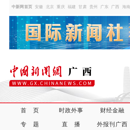
中新网首页
安徽
北京
重庆
福建
甘肃
贵州
广东
广西
海
首 页
时政外事
财经金融
专 题
直 播
外报刊广西