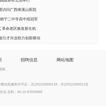
顶挑战赛在北流举行
团访问广西南溪山医院
 南宁二中夺高中组冠军
式 革命老区焕发新生机
地引才兴业助力创新驱动
明
招聘信息
网站地图
授权。
信息服务许可证：京(2022)0000118；京(2022)0000119
]
办法
总机：86-10-87826688