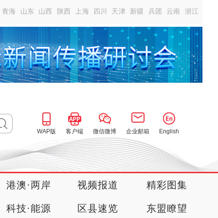
青海
山东
山西
陕西
上海
四川
天津
新疆
兵团
云南
浙江
WAP版
客户端
微信微博
企业邮箱
English
港澳·两岸
视频报道
精彩图集
科技·能源
区县速览
东盟瞭望