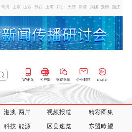
青海
山东
山西
陕西
上海
四川
天津
新疆
兵团
云南
浙江
WAP版
客户端
微信微博
企业邮箱
English
港澳·两岸
视频报道
精彩图集
科技·能源
区县速览
东盟瞭望