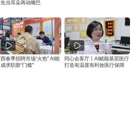
要先当耳朵再动嘴巴
西春季招聘市场“火热” AI能
同心会客厅丨AI赋能基层医疗
成求职新“门槛”
打造有温度有时效医疗保障