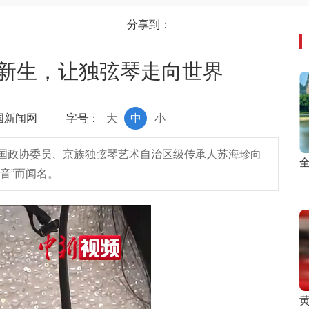
分享到：
新生，让独弦琴走向世界
中国新闻网
字号：
大
中
小
国政协委员、京族独弦琴艺术自治区级传承人苏海珍向
全
音”而闻名。