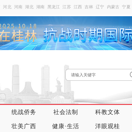
南
河北
河南
湖北
湖南
黑龙江
江苏
江西
吉林
辽宁
内蒙古
宁夏
统战侨务
社会法制
科教文体
壮美广西
健康·生活
洋眼观桂