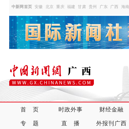
中新网首页
安徽
北京
重庆
福建
甘肃
贵州
广东
广西
海
首 页
时政外事
财经金融
专 题
直 播
外报刊广西