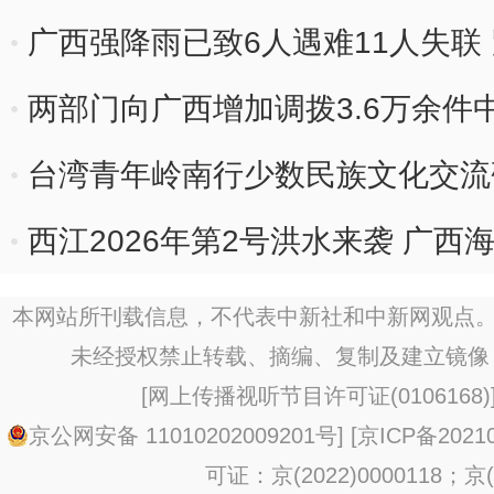
广西强降雨已致6人遇难11人失联
两部门向广西增加调拨3.6万余件
类救灾物资
台湾青年岭南行少数民族文化交流
西江2026年第2号洪水来袭 广
本网站所刊载信息，不代表中新社和中新网观点。
未经授权禁止转载、摘编、复制及建立镜像
[
网上传播视听节目许可证(0106168)
京公网安备 11010202009201号
] [
京ICP备20210
可证：京(2022)0000118；京(2