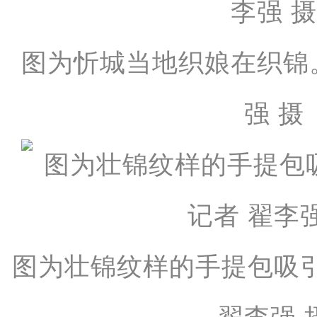
图为忻城当地织娘在织锦
强 摄
图为壮锦纹样的手提包吸