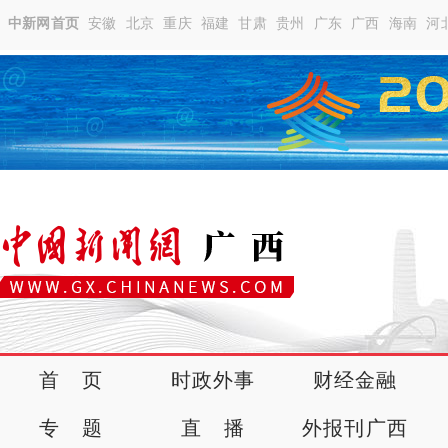
中新网首页
安徽
北京
重庆
福建
甘肃
贵州
广东
广西
海南
河
首 页
时政外事
财经金融
专 题
直 播
外报刊广西