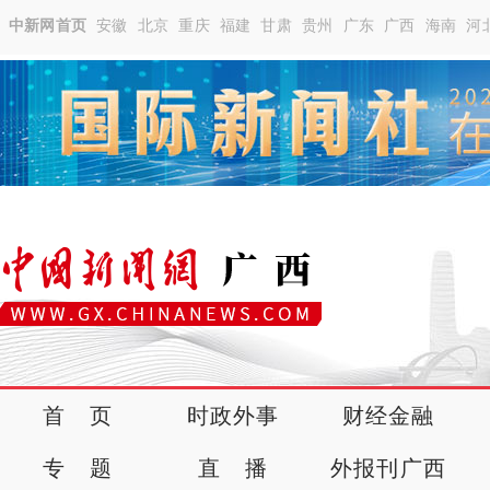
中新网首页
安徽
北京
重庆
福建
甘肃
贵州
广东
广西
海南
河
首 页
时政外事
财经金融
专 题
直 播
外报刊广西