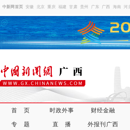
中新网首页
安徽
北京
重庆
福建
甘肃
贵州
广东
广西
海南
河
首 页
时政外事
财经金融
专 题
直 播
外报刊广西