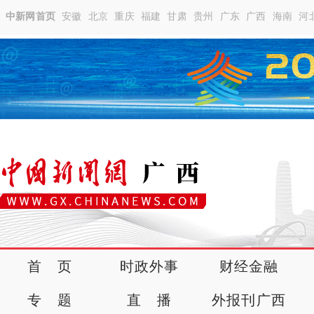
中新网首页
安徽
北京
重庆
福建
甘肃
贵州
广东
广西
海南
河
首 页
时政外事
财经金融
专 题
直 播
外报刊广西