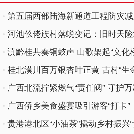
第五届西部陆海新通道工程防灾减
广西举办
河池仫佬族村落蜕变记：旧时天险地
滇黔桂共奏铜鼓声 山歌架起“文化桥
桂北漠川百万银杏叶正黄 古村“生
广西北流拧紧燃气“责任阀” 守护万
广西侨乡美食盛宴吸引游客“打卡”
贵港港北区“小油茶”撬动乡村振兴“