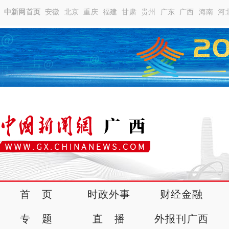
中新网首页
安徽
北京
重庆
福建
甘肃
贵州
广东
广西
海南
河
首 页
时政外事
财经金融
专 题
直 播
外报刊广西