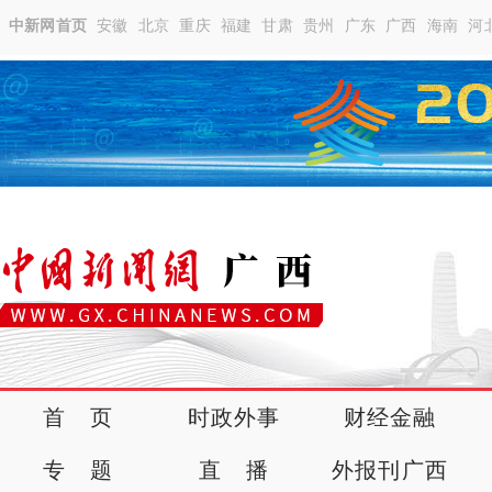
中新网首页
安徽
北京
重庆
福建
甘肃
贵州
广东
广西
海南
河
首 页
时政外事
财经金融
专 题
直 播
外报刊广西