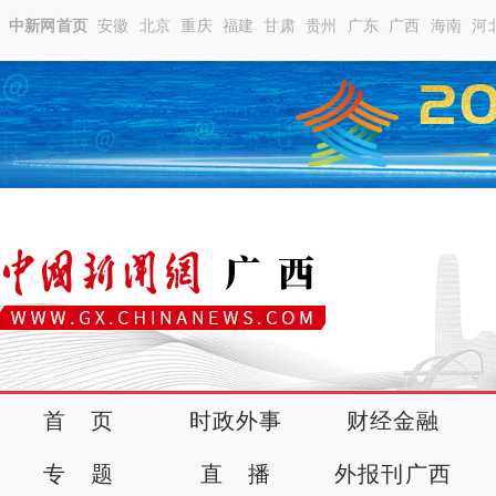
中新网首页
安徽
北京
重庆
福建
甘肃
贵州
广东
广西
海南
河
首 页
时政外事
财经金融
专 题
直 播
外报刊广西