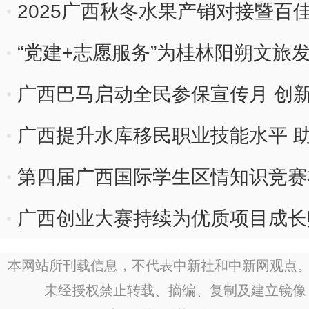
2025广西秋冬水果产销对接暨百
幕
“党建+志愿服务”为桂林阳朔文旅发
广西巴马启动全民参保宣传月 创
广西提升水库移民职业技能水平 
第四届广西国际学生区情知识竞赛
广西创业大赛持续为优质项目成长
本网站所刊载信息，不代表中新社和中新网观点。
未经授权禁止转载、摘编、复制及建立镜像