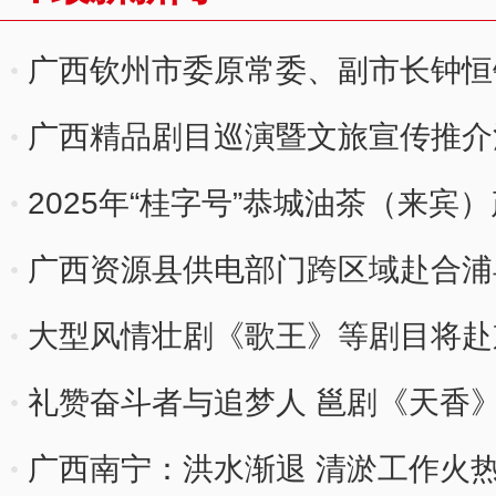
广西钦州市委原常委、副市长钟恒钦
广西精品剧目巡演暨文旅宣传推介
办
2025年“桂字号”恭城油茶（来
5700万元
广西资源县供电部门跨区域赴合浦
大型风情壮剧《歌王》等剧目将赴
礼赞奋斗者与追梦人 邕剧《天香
广西南宁：洪水渐退 清淤工作火