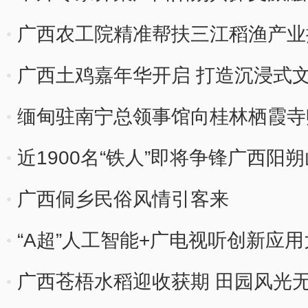
广西农工院精准帮扶三江稻渔产业
广西土鸡嘉年华开启 打造沉浸式
缅甸驻南宁总领事馆向桂林栖霞寺
近1900名“铁人”即将争锋广西阳
广西侗乡民俗风情引客来
“A超”人工智能+广电视听创新应
广西苍梧水稻迎收获期 田园风光