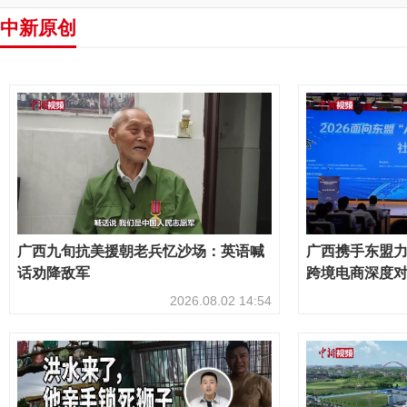
中新原创
广西九旬抗美援朝老兵忆沙场：英语喊
广西携手东盟
话劝降敌军
跨境电商深度
2026.08.02 14:54