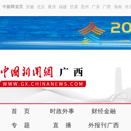
中新网首页
安徽
北京
重庆
福建
甘肃
贵州
广东
广西
海南
河
首 页
时政外事
财经金融
专 题
直 播
外报刊广西