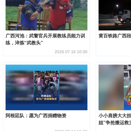
广西河池：武警官兵开展教练员能力训
黄百铁路广西段
练，淬炼“武教头”
2026.07.16 10:00
阿根廷队：愿为广西捐赠物资
小小肩膀大大担
姐”争抢搬运救