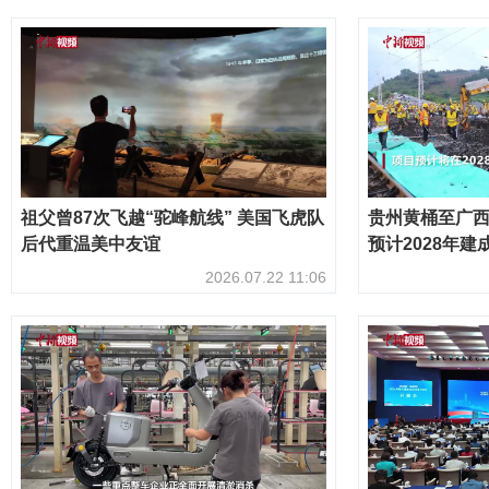
祖父曾87次飞越“驼峰航线” 美国飞虎队
贵州黄桶至广
后代重温美中友谊
预计2028年建
2026.07.22 11:06