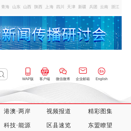
青海
山东
山西
陕西
上海
四川
天津
新疆
兵团
云南
浙江
WAP版
客户端
微信微博
企业邮箱
English
港澳·两岸
视频报道
精彩图集
科技·能源
区县速览
东盟瞭望