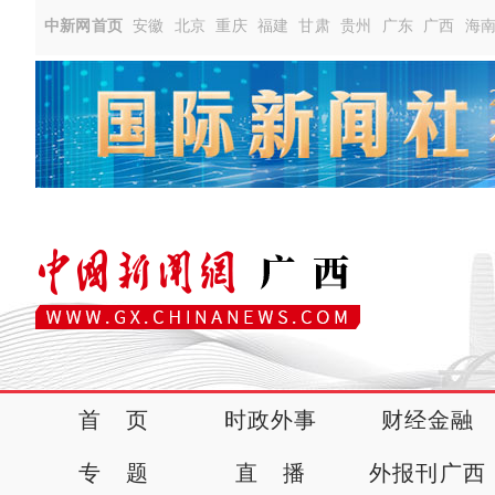
中新网首页
安徽
北京
重庆
福建
甘肃
贵州
广东
广西
海
首 页
时政外事
财经金融
专 题
直 播
外报刊广西