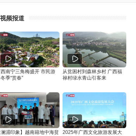
视频报道
广西南宁三角梅盛开 市民游
从贫困村到森林乡村 广西福
冬季“赏春”
禄村绿水青山引客来
【澜湄印象】越南籍地中海贫
2025年广西文化旅游发展大