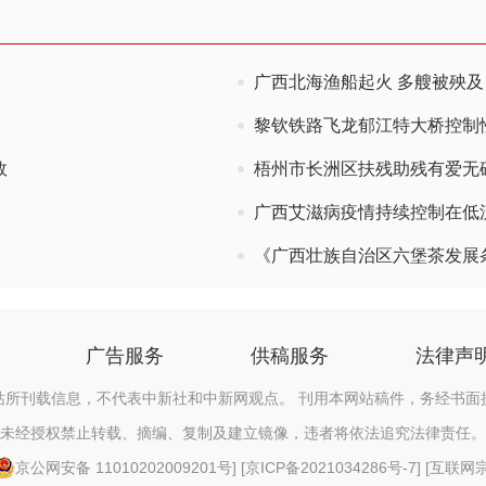
广西北海渔船起火 多艘被殃及
黎钦铁路飞龙郁江特大桥控制
效
梧州市长洲区扶残助残有爱无
广西艾滋病疫情持续控制在低
《广西壮族自治区六堡茶发展条
广告服务
供稿服务
法律声
站所刊载信息，不代表中新社和中新网观点。 刊用本网站稿件，务经书面
未经授权禁止转载、摘编、复制及建立镜像，违者将依法追究法律责任。
京公网安备 11010202009201号
] [
京ICP备2021034286号-7
] [
互联网宗教