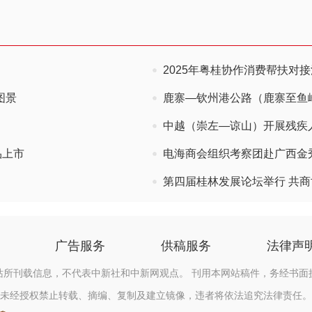
2025年粤桂协作消费帮扶对
图景
鹿寨—钦州港公路（鹿寨至鱼
中越（崇左—谅山）开展残疾
品上市
电海商会组织考察团赴广西金
第四届桂林发展论坛举行 共
广告服务
供稿服务
法律声
站所刊载信息，不代表中新社和中新网观点。 刊用本网站稿件，务经书面
未经授权禁止转载、摘编、复制及建立镜像，违者将依法追究法律责任。