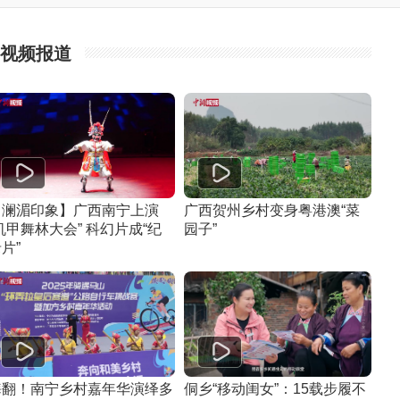
视频报道
【澜湄印象】广西南宁上演
广西贺州乡村变身粤港澳“菜
机甲舞林大会” 科幻片成“纪
园子”
片”
嗨翻！南宁乡村嘉年华演绎多
侗乡“移动闺女”：15载步履不