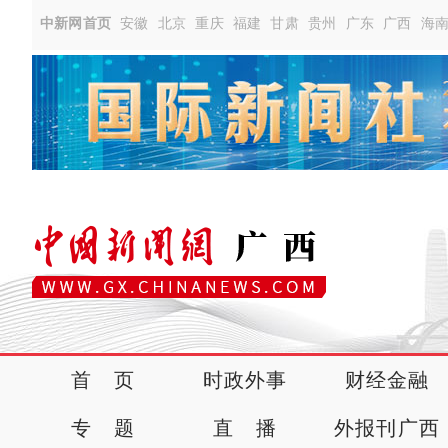
中新网首页
安徽
北京
重庆
福建
甘肃
贵州
广东
广西
海
首 页
时政外事
财经金融
专 题
直 播
外报刊广西