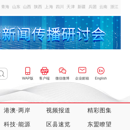
青海
山东
山西
陕西
上海
四川
天津
新疆
兵团
云南
浙江
WAP版
客户端
微信微博
企业邮箱
English
港澳·两岸
视频报道
精彩图集
科技·能源
区县速览
东盟瞭望