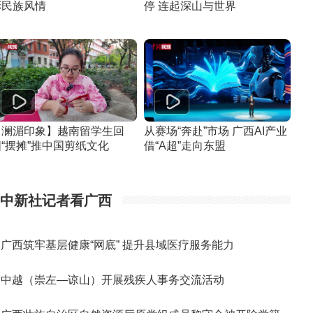
彩民族风情
停 连起深山与世界
【澜湄印象】越南留学生回
从赛场“奔赴”市场 广西AI产业
国“摆摊”推中国剪纸文化
借“A超”走向东盟
中新社记者看广西
广西筑牢基层健康“网底” 提升县域医疗服务能力
中越（崇左—谅山）开展残疾人事务交流活动