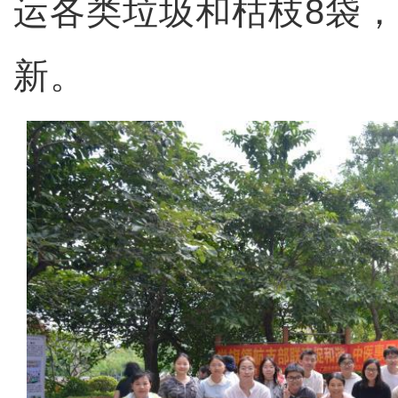
运各类垃圾和枯枝8袋
新。