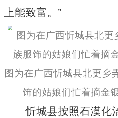
上能致富。”
图为在广西忻城县北更乡
饰的姑娘们忙着摘金银
忻城县按照石漠化治